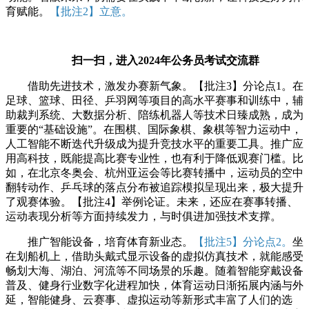
育赋能。
【批注2】立意。
扫一扫，进入2024年公务员考试交流群
借助先进技术，激发办赛新气象。【批注3】分论点1。在
足球、篮球、田径、乒羽网等项目的高水平赛事和训练中，辅
助裁判系统、大数据分析、陪练机器人等技术日臻成熟，成为
重要的“基础设施”。在围棋、国际象棋、象棋等智力运动中，
人工智能不断迭代升级成为提升竞技水平的重要工具。推广应
用高科技，既能提高比赛专业性，也有利于降低观赛门槛。比
如，在北京冬奥会、杭州亚运会等比赛转播中，运动员的空中
翻转动作、乒乓球的落点分布被追踪模拟呈现出来，极大提升
了观赛体验。【批注4】举例论证。未来，还应在赛事转播、
运动表现分析等方面持续发力，与时俱进加强技术支撑。
推广智能设备，培育体育新业态。
【批注5】分论点2。
坐
在划船机上，借助头戴式显示设备的虚拟仿真技术，就能感受
畅划大海、湖泊、河流等不同场景的乐趣。随着智能穿戴设备
普及、健身行业数字化进程加快，体育运动日渐拓展内涵与外
延，智能健身、云赛事、虚拟运动等新形式丰富了人们的选