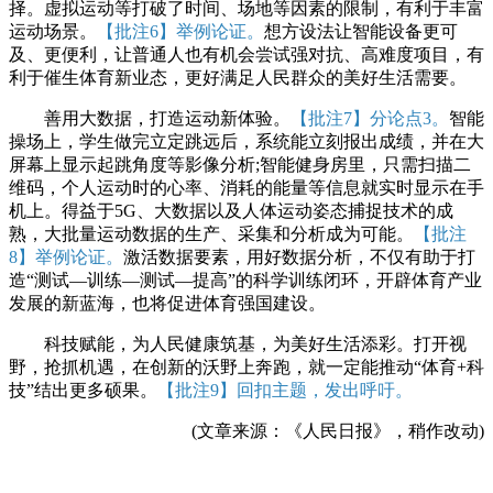
择。虚拟运动等打破了时间、场地等因素的限制，有利于丰富
运动场景。
【批注6】举例论证。
想方设法让智能设备更可
及、更便利，让普通人也有机会尝试强对抗、高难度项目，有
利于催生体育新业态，更好满足人民群众的美好生活需要。
善用大数据，打造运动新体验。
【批注7】分论点3。
智能
操场上，学生做完立定跳远后，系统能立刻报出成绩，并在大
屏幕上显示起跳角度等影像分析;智能健身房里，只需扫描二
维码，个人运动时的心率、消耗的能量等信息就实时显示在手
机上。得益于5G、大数据以及人体运动姿态捕捉技术的成
熟，大批量运动数据的生产、采集和分析成为可能。
【批注
8】举例论证。
激活数据要素，用好数据分析，不仅有助于打
造“测试—训练—测试—提高”的科学训练闭环，开辟体育产业
发展的新蓝海，也将促进体育强国建设。
科技赋能，为人民健康筑基，为美好生活添彩。打开视
野，抢抓机遇，在创新的沃野上奔跑，就一定能推动“体育+科
技”结出更多硕果。
【批注9】回扣主题，发出呼吁。
(文章来源：《人民日报》，稍作改动)