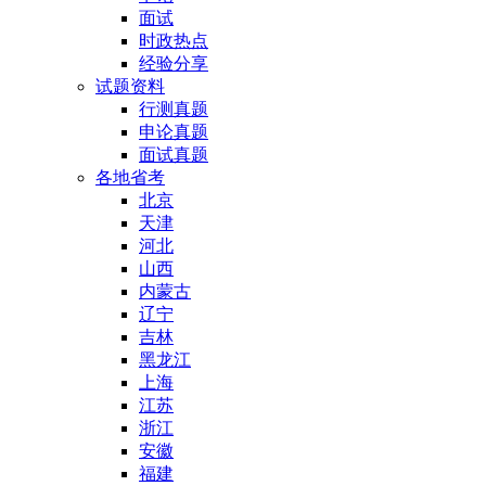
面试
时政热点
经验分享
试题资料
行测真题
申论真题
面试真题
各地省考
北京
天津
河北
山西
内蒙古
辽宁
吉林
黑龙江
上海
江苏
浙江
安徽
福建