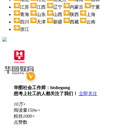
江苏
江西
辽宁
内蒙古
宁夏
青海
山东
山西
陕西
上海
四川
天津
新疆
西藏
云南
浙江
华图社会工作师：htshegong
想考上社工的人都关注了我们！
立即关注
10万+
阅读量
150w+
粉丝
1000+
点赞数