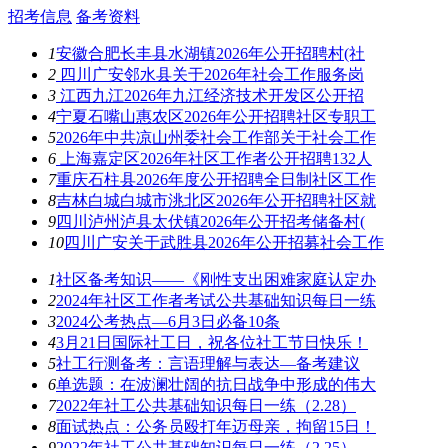
招考信息
备考资料
1
安徽合肥长丰县水湖镇2026年公开招聘村(社
2
四川广安邻水县关于2026年社会工作服务岗
3
江西九江2026年九江经济技术开发区公开招
4
宁夏石嘴山惠农区2026年公开招聘社区专职工
5
2026年中共凉山州委社会工作部关于社会工作
6
上海嘉定区2026年社区工作者公开招聘132人
7
重庆石柱县2026年度公开招聘全日制社区工作
8
吉林白城白城市洮北区2026年公开招聘社区就
9
四川泸州泸县太伏镇2026年公开招考储备村(
10
四川广安关于武胜县2026年公开招募社会工作
1
社区备考知识——《刚性支出困难家庭认定办
2
2024年社区工作者考试公共基础知识每日一练
3
2024公考热点—6月3日必备10条
4
3月21日国际社工日，祝各位社工节日快乐！
5
社工行测备考：言语理解与表达—备考建议
6
单选题：在波澜壮阔的抗日战争中形成的伟大
7
2022年社工公共基础知识每日一练（2.28）
8
面试热点：公务员殴打年迈母亲，拘留15日！
9
2022年社工公共基础知识每日一练（2.25）