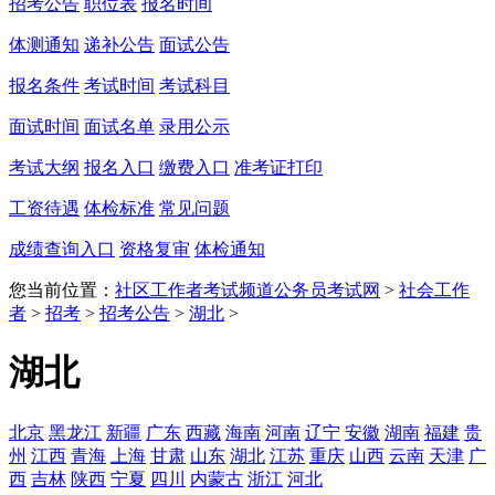
招考公告
职位表
报名时间
体测通知
递补公告
面试公告
报名条件
考试时间
考试科目
面试时间
面试名单
录用公示
考试大纲
报名入口
缴费入口
准考证打印
工资待遇
体检标准
常见问题
成绩查询入口
资格复审
体检通知
您当前位置：
社区工作者考试频道
公务员考试网
>
社会工作
者
>
招考
>
招考公告
>
湖北
>
湖北
北京
黑龙江
新疆
广东
西藏
海南
河南
辽宁
安徽
湖南
福建
贵
州
江西
青海
上海
甘肃
山东
湖北
江苏
重庆
山西
云南
天津
广
西
吉林
陕西
宁夏
四川
内蒙古
浙江
河北