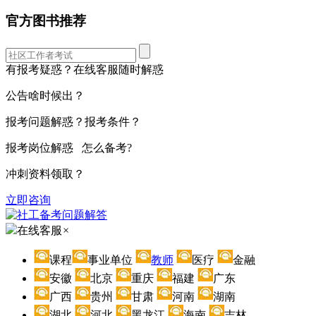
官方图书推荐
有报考疑惑？在线客服随时解惑
公告啥时候出？
报考问题解惑？报考条件？
报考岗位解惑 怎么备考?
冲刺资料领取？
立即咨询
在线客服
×
课程
事业单位
教师
医疗
金融
安徽
北京
重庆
福建
广东
广西
贵州
甘肃
河南
湖南
湖北
河北
黑龙江
海南
吉林