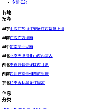
专题汇总
各地
招考
华东
山东
江苏
浙江
安徽
江西
福建
上海
华南
广东
广西
海南
华中
河南
湖北
湖南
华北
北京
天津
河北
山西
内蒙古
西北
宁夏
新疆
青海
陕西
甘肃
西南
四川
云南
贵州
西藏
重庆
东北
辽宁
吉林
黑龙江
国家
信息
分类