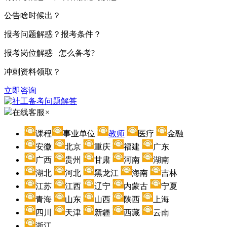
公告啥时候出？
报考问题解惑？报考条件？
报考岗位解惑 怎么备考?
冲刺资料领取？
立即咨询
在线客服
×
课程
事业单位
教师
医疗
金融
安徽
北京
重庆
福建
广东
广西
贵州
甘肃
河南
湖南
湖北
河北
黑龙江
海南
吉林
江苏
江西
辽宁
内蒙古
宁夏
青海
山东
山西
陕西
上海
四川
天津
新疆
西藏
云南
浙江