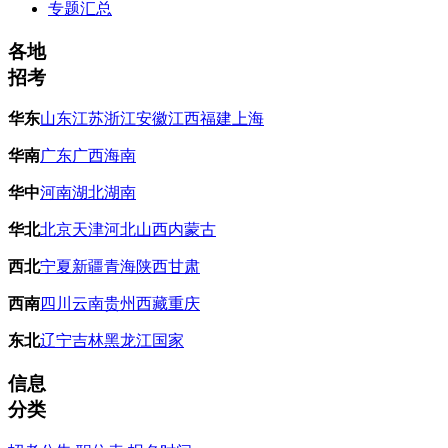
专题汇总
各地
招考
华东
山东
江苏
浙江
安徽
江西
福建
上海
华南
广东
广西
海南
华中
河南
湖北
湖南
华北
北京
天津
河北
山西
内蒙古
西北
宁夏
新疆
青海
陕西
甘肃
西南
四川
云南
贵州
西藏
重庆
东北
辽宁
吉林
黑龙江
国家
信息
分类