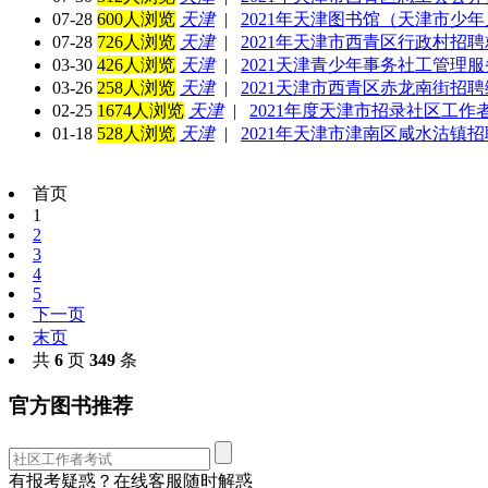
07-28
600人浏览
天津
|
2021年天津图书馆（天津市少
07-28
726人浏览
天津
|
2021年天津市西青区行政村招
03-30
426人浏览
天津
|
2021天津青少年事务社工管理服
03-26
258人浏览
天津
|
2021天津市西青区赤龙南街招聘
02-25
1674人浏览
天津
|
2021年度天津市招录社区工作者
01-18
528人浏览
天津
|
2021年天津市津南区咸水沽镇
首页
1
2
3
4
5
下一页
末页
共
6
页
349
条
官方图书推荐
有报考疑惑？在线客服随时解惑