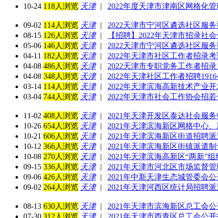
10-24
118人浏览
天津
|
2022年度天津市津南区网格化
09-02
114人浏览
天津
|
2022天津市宁河区遴选社区服
08-15
126人浏览
天津
|
【招聘】2022年天津市招录社会
05-06
146人浏览
天津
|
2022天津市宁河区遴选社区服务
04-11
182人浏览
天津
|
2022年天津市社区工作者招录考
04-08
486人浏览
天津
|
2022天津市专职党务工作者招录1
04-08
348人浏览
天津
|
2022年天津社区工作者招聘191
03-14
114人浏览
天津
|
2022年天津滨海高新技术产业
03-04
744人浏览
天津
|
2022年天津市社会工作协会招
11-02
408人浏览
天津
|
2021年天津开发区泰达社会服
10-26
654人浏览
天津
|
2021年天津滨海新区网格中心
10-21
606人浏览
天津
|
2021年天津滨海新区街道招聘
10-12
366人浏览
天津
|
2021年天津滨海新区街镇派遣
10-08
270人浏览
天津
|
2021年天津滨海高新区“两新”
09-15
336人浏览
天津
|
2021年天津市河北区市场监督
09-06
426人浏览
天津
|
2021年中新天津生态城管委会公
09-02
264人浏览
天津
|
2021年天津河西区统计局招聘
08-13
630人浏览
天津
|
2021年天津市滨海新区总工会
07-30
312人浏览
天津
|
2021年天津市西青区总工会公