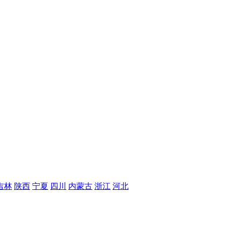
吉林
陕西
宁夏
四川
内蒙古
浙江
河北