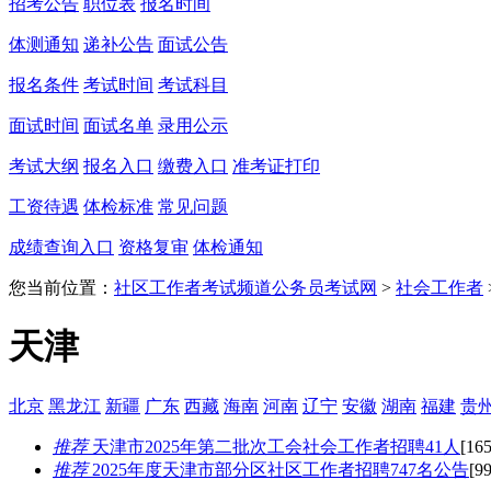
招考公告
职位表
报名时间
体测通知
递补公告
面试公告
报名条件
考试时间
考试科目
面试时间
面试名单
录用公示
考试大纲
报名入口
缴费入口
准考证打印
工资待遇
体检标准
常见问题
成绩查询入口
资格复审
体检通知
您当前位置：
社区工作者考试频道
公务员考试网
>
社会工作者
天津
北京
黑龙江
新疆
广东
西藏
海南
河南
辽宁
安徽
湖南
福建
贵
推荐
天津市2025年第二批次工会社会工作者招聘41人
[16
推荐
2025年度天津市部分区社区工作者招聘747名公告
[9