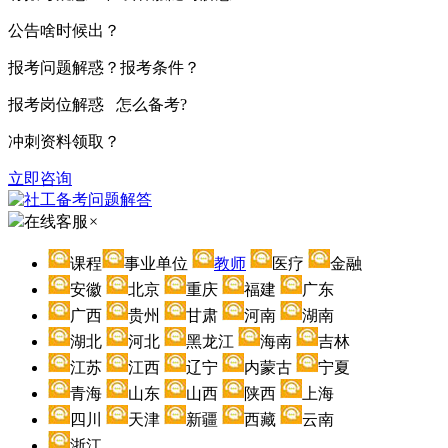
公告啥时候出？
报考问题解惑？报考条件？
报考岗位解惑 怎么备考?
冲刺资料领取？
立即咨询
在线客服
×
课程
事业单位
教师
医疗
金融
安徽
北京
重庆
福建
广东
广西
贵州
甘肃
河南
湖南
湖北
河北
黑龙江
海南
吉林
江苏
江西
辽宁
内蒙古
宁夏
青海
山东
山西
陕西
上海
四川
天津
新疆
西藏
云南
浙江