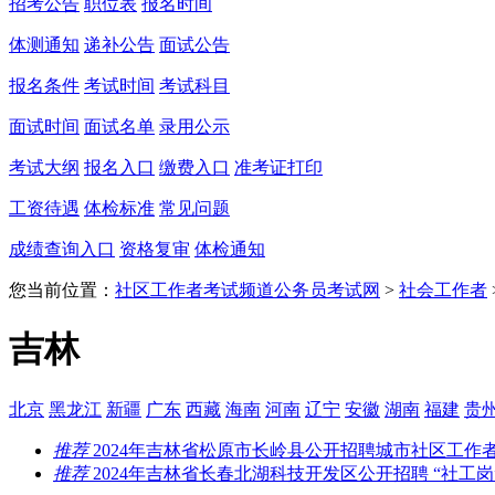
招考公告
职位表
报名时间
体测通知
递补公告
面试公告
报名条件
考试时间
考试科目
面试时间
面试名单
录用公示
考试大纲
报名入口
缴费入口
准考证打印
工资待遇
体检标准
常见问题
成绩查询入口
资格复审
体检通知
您当前位置：
社区工作者考试频道
公务员考试网
>
社会工作者
吉林
北京
黑龙江
新疆
广东
西藏
海南
河南
辽宁
安徽
湖南
福建
贵
推荐
2024年吉林省松原市长岭县公开招聘城市社区工作
推荐
2024年吉林省长春北湖科技开发区公开招聘 “社工岗