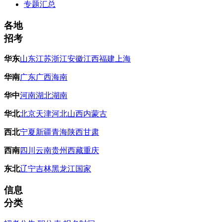
专题汇总
各地
招考
华东
山东
江苏
浙江
安徽
江西
福建
上海
华南
广东
广西
海南
华中
河南
湖北
湖南
华北
北京
天津
河北
山西
内蒙古
西北
宁夏
新疆
青海
陕西
甘肃
西南
四川
云南
贵州
西藏
重庆
东北
辽宁
吉林
黑龙江
国家
信息
分类