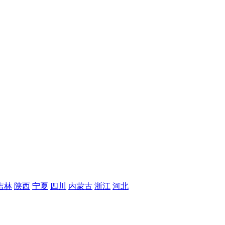
吉林
陕西
宁夏
四川
内蒙古
浙江
河北