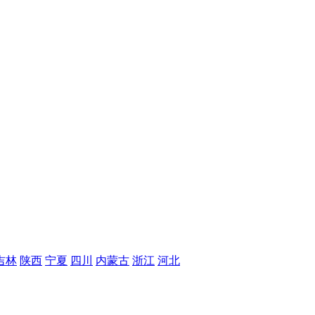
吉林
陕西
宁夏
四川
内蒙古
浙江
河北