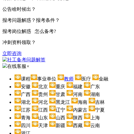
公告啥时候出？
报考问题解惑？报考条件？
报考岗位解惑 怎么备考?
冲刺资料领取？
立即咨询
在线客服
×
课程
事业单位
教师
医疗
金融
安徽
北京
重庆
福建
广东
广西
贵州
甘肃
河南
湖南
湖北
河北
黑龙江
海南
吉林
江苏
江西
辽宁
内蒙古
宁夏
青海
山东
山西
陕西
上海
四川
天津
新疆
西藏
云南
浙江