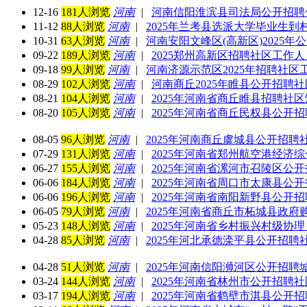
12-16
181人浏览
河南
|
河南信阳淮滨县司法局公开招聘
11-12
88人浏览
河南
|
2025年兰考县选派大学毕业生到
10-31
63人浏览
河南
|
河南安阳文峰区(高新区)2025年
09-22
189人浏览
河南
|
2025郑州高新区招聘社区工作人员
09-18
99人浏览
河南
|
河南济源示范区2025年招聘社区工
08-29
102人浏览
河南
|
河南商丘2025年睢县公开招聘社
08-21
104人浏览
河南
|
2025年河南省商丘睢县招聘社
08-20
105人浏览
河南
|
2025年河南省商丘民权县公开招
08-05
96人浏览
河南
|
2025年河南商丘虞城县公开招
07-29
131人浏览
河南
|
2025年河南省郑州航空港经济
06-27
155人浏览
河南
|
2025年河南省漯河市召陵区公
06-06
184人浏览
河南
|
2025年河南省周口市太康县公
06-06
196人浏览
河南
|
2025年河南省南阳新野县公开招
06-05
79人浏览
河南
|
2025年河南省商丘市柘城县政
05-23
148人浏览
河南
|
2025年河南省乡村振兴村级协理
04-28
85人浏览
河南
|
2025年河北承德滦平县公开招聘
04-28
51人浏览
河南
|
2025年河南信阳浉河区公开招聘
03-24
144人浏览
河南
|
2025年河南省林州市公开招聘社
03-17
194人浏览
河南
|
2025年河南省鹤壁市淇县公开