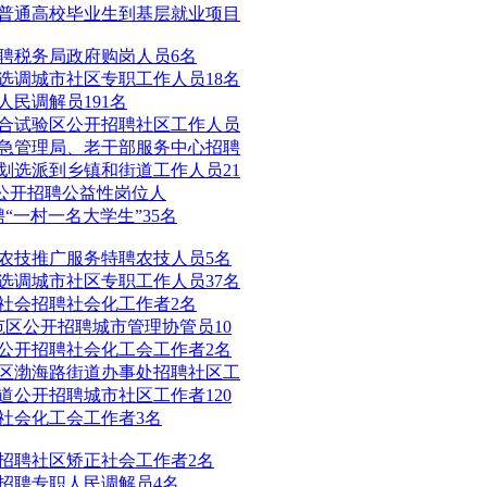
业普通高校毕业生到基层就业项目
招聘税务局政府购岗人员6名
开选调城市社区专职工作人员18名
人民调解员191名
综合试验区公开招聘社区工作人员
应急管理局、老干部服务中心招聘
计划选派到乡镇和街道工作人员21
区公开招聘公益性岗位人
“一村一名大学生”35名
募农技推广服务特聘农技人员5名
开选调城市社区专职工作人员37名
向社会招聘社会化工作者2名
范区公开招聘城市管理协管员10
会公开招聘社会化工会工作者2名
发区渤海路街道办事处招聘社区工
街道公开招聘城市社区工作者120
聘社会化工会工作者3名
局招聘社区矫正社会工作者2名
局招聘专职人民调解员4名