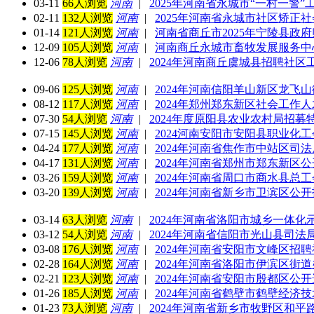
03-11
66人浏览
河南
|
2025年河南省永城市“一村一警”
02-11
132人浏览
河南
|
2025年河南省永城市社区矫正
01-14
121人浏览
河南
|
河南省商丘市2025年宁陵县政
12-09
105人浏览
河南
|
河南商丘永城市畜牧发展服务中心
12-06
78人浏览
河南
|
2024年河南商丘虞城县招聘社
09-06
125人浏览
河南
|
2024年河南信阳羊山新区龙飞
08-12
117人浏览
河南
|
2024年郑州郑东新区社会工作人才
07-30
54人浏览
河南
|
2024年度原阳县农业农村局招
07-15
145人浏览
河南
|
2024河南安阳市安阳县职业化
04-24
177人浏览
河南
|
2024年河南省焦作市中站区司
04-17
131人浏览
河南
|
2024年河南省郑州市郑东新区公
03-26
159人浏览
河南
|
2024年河南省周口市商水县总
03-20
139人浏览
河南
|
2024年河南省新乡市卫滨区公
03-14
63人浏览
河南
|
2024年河南省洛阳市城乡一体
03-12
54人浏览
河南
|
2024年河南省信阳市光山县司
03-08
176人浏览
河南
|
2024年河南省安阳市文峰区招
02-28
164人浏览
河南
|
2024年河南省洛阳市伊滨区街
02-21
123人浏览
河南
|
2024年河南省安阳市殷都区公
01-26
185人浏览
河南
|
2024年河南省鹤壁市鹤壁经济
01-23
73人浏览
河南
|
2024年河南省新乡市牧野区和