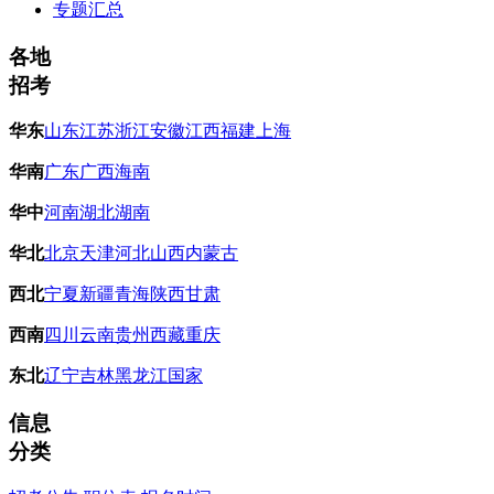
专题汇总
各地
招考
华东
山东
江苏
浙江
安徽
江西
福建
上海
华南
广东
广西
海南
华中
河南
湖北
湖南
华北
北京
天津
河北
山西
内蒙古
西北
宁夏
新疆
青海
陕西
甘肃
西南
四川
云南
贵州
西藏
重庆
东北
辽宁
吉林
黑龙江
国家
信息
分类