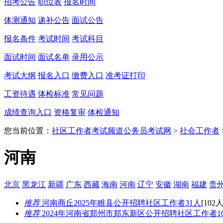
招考公告
职位表
报名时间
体测通知
递补公告
面试公告
报名条件
考试时间
考试科目
面试时间
面试名单
录用公示
考试大纲
报名入口
缴费入口
准考证打印
工资待遇
体检标准
常见问题
成绩查询入口
资格复审
体检通知
您当前位置：
社区工作者考试频道
公务员考试网
>
社会工作者
河南
北京
黑龙江
新疆
广东
西藏
海南
河南
辽宁
安徽
湖南
福建
贵
推荐
河南商丘2025年睢县公开招聘社区工作者31人
[102人
推荐
2024年河南省郑州市郑东新区公开招聘社区工作者10