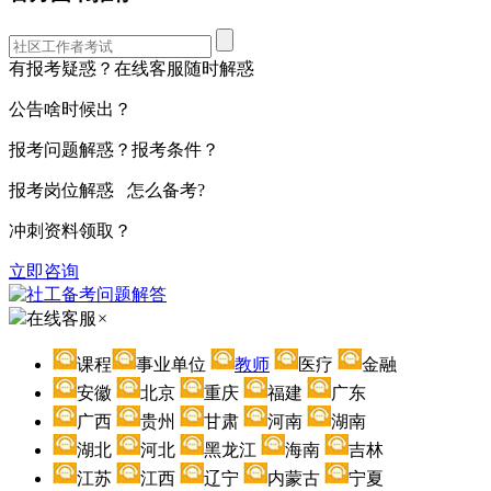
有报考疑惑？在线客服随时解惑
公告啥时候出？
报考问题解惑？报考条件？
报考岗位解惑 怎么备考?
冲刺资料领取？
立即咨询
在线客服
×
课程
事业单位
教师
医疗
金融
安徽
北京
重庆
福建
广东
广西
贵州
甘肃
河南
湖南
湖北
河北
黑龙江
海南
吉林
江苏
江西
辽宁
内蒙古
宁夏