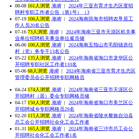
08-08
161人浏览
海南
|
2024年三亚市育才生态区度招
聘村专职工作者公告（第1号）（3
07-19
106人浏览
海南
|
2024海南琼海市招聘农垦居工
作人员20名公告
07-16
73人浏览
海南
|
2024年海南三亚市天涯区机关事
业单位招聘机关事业单位雇员储
06-06
100人浏览
海南
|
2024海南五指山市毛阳镇选任
村（党）务专干13名公告
05-22
135人浏览
海南
|
2024年海南省海口市龙华区公
开招聘专职社区工作者110名
05-06
68人浏览
海南
|
2024年海南省三亚市育才生态区
管理委员会公开招聘专职网格员
04-24
174人浏览
海南
|
2024年海南省三亚市天涯区公
开招聘村（居）委会专职网格员储
04-17
150人浏览
海南
|
2024年海南省海口市美兰区公
开招聘城乡专职网格员29名
02-20
115人浏览
海南
|
2024年海南省陵水黎族自治县
总工会公开招聘社会化工会工作者
01-31
165人浏览
海南
|
2024年海南省三沙市总工会公
开招聘社会化工会工作者1名