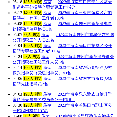
05-18
185人浏览
海南
|
2023年海南海口市美兰区蓝天
街道办事处招聘全职党建工作指导
05-12
149人浏览
海南
|
2023年海南三亚市海棠区定向
招聘村（社区）工作者150名
05-08
172人浏览
海南
|
2023年海南儋州市新英湾办事
处招聘综治网格员1名
05-05
77人浏览
海南
|
2023年海南儋州市雅星镇农垦居
公开招聘工作人员21名
05-04
169人浏览
海南
|
2023年海南海口市龙华区公开
招聘专职社区工作者100名
04-24
98人浏览
海南
|
2023年海南儋州市新英湾办事处
公开招聘社工站工作人员3名
04-14
166人浏览
海南
|
2023年海南省澄迈县招聘乡村
振兴指导员（党建指导员）49名
04-06
123人浏览
海南
|
2023年海南省东方市所属乡镇
招聘党建指导员2名
04-03
193人浏览
海南
|
2023年海南乐东黎族自治县千
家镇乐光居居民委员会公开招聘工
03-30
128人浏览
海南
|
2023年海南省海口市琼山区公
开招聘网格员157名
03-08
50人浏览
海南
|
2023年海南省昌江黎族自治县公