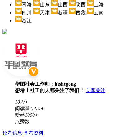
青海
山东
山西
陕西
上海
四川
天津
新疆
西藏
云南
浙江
华图社会工作师：htshegong
想考上社工的人都关注了我们！
立即关注
10万+
阅读量
150w+
粉丝
1000+
点赞数
招考信息
备考资料