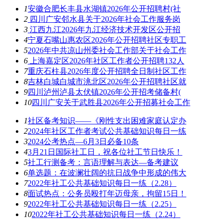
1
安徽合肥长丰县水湖镇2026年公开招聘村(社
2
四川广安邻水县关于2026年社会工作服务岗
3
江西九江2026年九江经济技术开发区公开招
4
宁夏石嘴山惠农区2026年公开招聘社区专职工
5
2026年中共凉山州委社会工作部关于社会工作
6
上海嘉定区2026年社区工作者公开招聘132人
7
重庆石柱县2026年度公开招聘全日制社区工作
8
吉林白城白城市洮北区2026年公开招聘社区就
9
四川泸州泸县太伏镇2026年公开招考储备村(
10
四川广安关于武胜县2026年公开招募社会工作
1
社区备考知识——《刚性支出困难家庭认定办
2
2024年社区工作者考试公共基础知识每日一练
3
2024公考热点—6月3日必备10条
4
3月21日国际社工日，祝各位社工节日快乐！
5
社工行测备考：言语理解与表达—备考建议
6
单选题：在波澜壮阔的抗日战争中形成的伟大
7
2022年社工公共基础知识每日一练（2.28）
8
面试热点：公务员殴打年迈母亲，拘留15日！
9
2022年社工公共基础知识每日一练（2.25）
10
2022年社工公共基础知识每日一练（2.24）