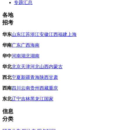
专题汇总
各地
招考
华东
山东
江苏
浙江
安徽
江西
福建
上海
华南
广东
广西
海南
华中
河南
湖北
湖南
华北
北京
天津
河北
山西
内蒙古
西北
宁夏
新疆
青海
陕西
甘肃
西南
四川
云南
贵州
西藏
重庆
东北
辽宁
吉林
黑龙江
国家
信息
分类