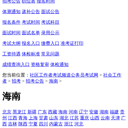
招考公告
职位表
报名时间
体测通知
递补公告
面试公告
报名条件
考试时间
考试科目
面试时间
面试名单
录用公示
考试大纲
报名入口
缴费入口
准考证打印
工资待遇
体检标准
常见问题
成绩查询入口
资格复审
体检通知
您当前位置：
社区工作者考试频道
公务员考试网
>
社会工作
者
>
招考
>
招考公告
>
海南
>
海南
北京
黑龙江
新疆
广东
西藏
海南
河南
辽宁
安徽
湖南
福建
贵
州
江西
青海
上海
甘肃
山东
湖北
江苏
重庆
山西
云南
天津
广
西
吉林
陕西
宁夏
四川
内蒙古
浙江
河北