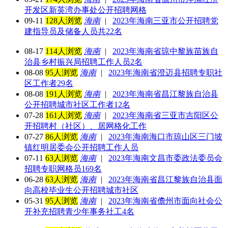
开发区新英湾办事处公开招聘网格
09-11
128人浏览
海南
|
2023年海南三亚市公开招聘党
建指导员及储备人员共22名
08-17
114人浏览
海南
|
2023年海南省琼中黎族苗族自
治县乡村振兴局招聘工作人员2名
08-08
95人浏览
海南
|
2023年海南省澄迈县招聘专职社
区工作者29名
08-08
191人浏览
海南
|
2023年海南省昌江黎族自治县
公开招聘城市社区工作者12名
07-28
161人浏览
海南
|
2023年海南省三亚市吉阳区公
开招聘村（社区）、居网格化工作
07-27
86人浏览
海南
|
2023年海南海口市琼山区三门坡
镇红明居委会公开招聘工作人员
07-11
63人浏览
海南
|
2023年海南文昌市委政法委员会
招聘专职网格员169名
06-28
63人浏览
海南
|
2023年海南省昌江黎族自治县面
向高校毕业生公开招聘城市社区
05-31
95人浏览
海南
|
2023年海南省儋州市面向社会公
开补充招聘青少年事务社工4名