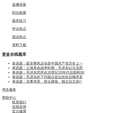
直播讲座
职位检索
题库练习
申论热点
面试热点
资料下载
更多
在线题库
多选题：延安整风运动是中国共产党历史上一
单选题：土地革命战争时期，毛泽东以马克思
单选题：毛泽东思想在20世纪20年代后期和30
单选题：毛泽东的下列观点提出的先后顺序是
单选题：实事求是、群众路线、独立自主是()
考生服务
帮助中心
联系我们
在线咨询
官方微博