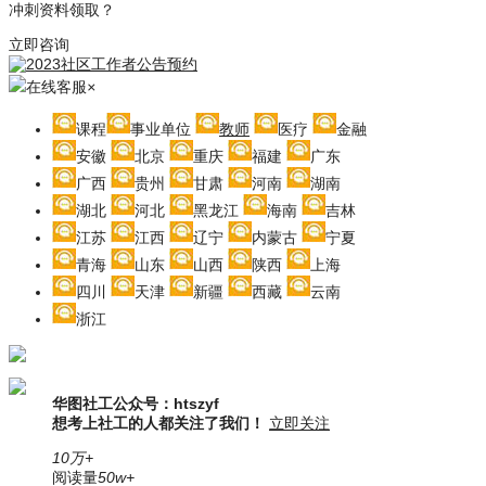
冲刺资料领取？
立即咨询
在线客服
×
课程
事业单位
教师
医疗
金融
安徽
北京
重庆
福建
广东
广西
贵州
甘肃
河南
湖南
湖北
河北
黑龙江
海南
吉林
江苏
江西
辽宁
内蒙古
宁夏
青海
山东
山西
陕西
上海
四川
天津
新疆
西藏
云南
浙江
华图社工公众号：htszyf
想考上社工的人都关注了我们！
立即关注
10万+
阅读量
50w+