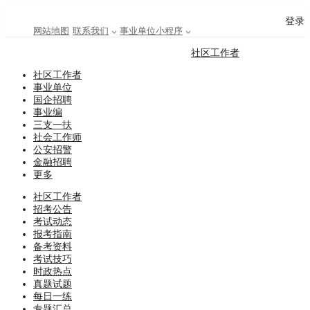
登录
网站地图
联系我们
事业单位小程序
社区工作者
社区工作者
事业单位
国企招聘
事业编
三支一扶
社会工作师
公安招警
金融招聘
更多
社区工作者
招考公告
考试动态
报考指南
备考资料
考试技巧
时政热点
真题试题
每日一练
专题汇总