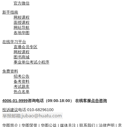
官方微信
新手指南
网校课程
面授课程
网站导航
各地华图
在线学习平台
直播会员专区
网校课程
图书商城
事业单位考试小程序
免费资料
招考公告
备考资料
考试题库
热点名单
4006-01-9999
咨询电话（09:00-18:00）
在线客服
点击咨询
投诉建议
电话:010-68296100
华图简介
|
华图荣誉
|
华图公益
|
媒体关注
|
联系我们
|
法律声明
|
意