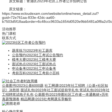
原文标题：青浦区2023年社区工作者公开招聘公告
原文链接：
https://www.ecloudexam.com/website/online/news_detail.zul?
guid=72e761aa-833e-42dc-aa60-
b7503d5f18aa&order=6c48ccc9633a1654d0520e9bb5481a0f8a2cf3
活动推荐
热门课程
联系方式
题库练习
|
2023年社工题库
公告预约
|
2023社工考试公告预约
模考大赛
|
2023社工模考大赛
面试热点
|
2023社工面试热点
申论备考
|
2023社工申论备考
考前百科
|
2023社工考前小百科
公基图书
|
2023公基6000题
社工网课
|
2023年社工招聘《公基+社区知
识》决胜班
面试礼包
|
2023年社工面试提前学礼包
笔试礼包
|
2023年社
工招聘笔试电子礼包
公基图书
|
2023华图社区工作者一本通教材+历年
真题预测卷
精品网课
|
2023社考网课乐享畅学
贴心微信客服