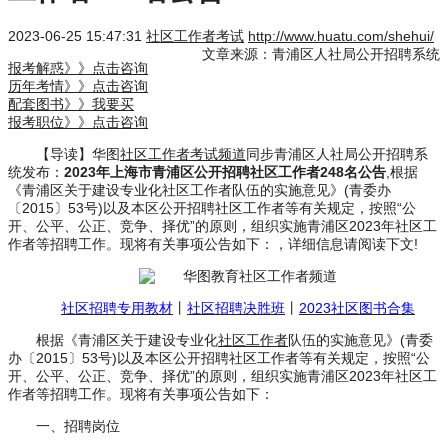
2023-06-25 15:47:31
社区工作者考试
http://www.huatu.com/shehui/
文章来源：青浦区人社局公开招聘系统
报考解惑》》点击咨询
历年考情》》点击咨询
配套图书》》我要买
报考职位》》点击咨询
【导读】华图
社区工作者考试频道
同步青浦区人社局公开招聘系
统发布：
2023年上海市青浦区公开招聘社区工作者248名公告
,根据
《青浦区关于建设专业化社区工作者队伍的实施意见》(青委办
〔2015〕53号)以及本区公开招聘社区工作者等有关规定，按照“公
开、公平、公正、竞争、择优”的原则，组织实施青浦区2023年社区工
作者等招聘工作。现将有关事项公告如下：，详细信息请阅读下文!
社区招聘专用教材
丨
社区招聘决胜班
丨
2023社区图书合集
根据《青浦区关于建设专业化
社区工作者
队伍的实施意见》(青委
办〔2015〕53号)以及本区公开招聘社区工作者等有关规定，按照“公
开、公平、公正、竞争、择优”的原则，组织实施青浦区2023年社区工
作者等招聘工作。现将有关事项公告如下：
一、招聘岗位