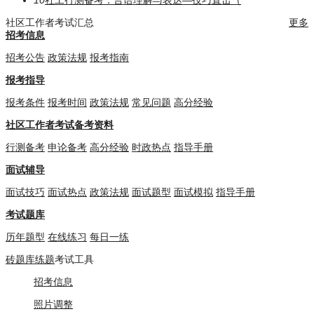
10
社工行测备考：言语理解与表达—技巧直击（
社区工作者考试汇总
更多
招考信息
招考公告
政策法规
报考指南
报考指导
报考条件
报考时间
政策法规
常见问题
高分经验
社区工作者考试备考资料
行测备考
申论备考
高分经验
时政热点
指导手册
面试辅导
面试技巧
面试热点
政策法规
面试题型
面试模拟
指导手册
考试题库
历年题型
在线练习
每日一练
砖题库练题
考试工具
招考信息
照片调整