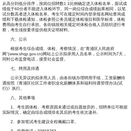
从高分到低分排序，按岗位招聘数1:1比例确定进入体检名单，面试成
绩低于60分者不能进入体检环节。同一岗位综合成绩如果相同，以笔
试分数高者进入体检名单。考生可在规定时间内登录报名网站查询成
绩和下载体检通知，体检参照公务员规定体检项目和医学标准，体检
费用由考生自行承担。各街镇按相关规定对体检合格人员组织进行考
察，考生须按要求提供相关证明材料。
六、公示
根据考生综合成绩、体检、考察情况，在“青浦区人民政府
网”(www.shqp.gov.cn)网站上公示拟录用人员名单，公示时间为7天，
同时公布监督电话，接受社会监督。
七、聘用及待遇
公示无异议的拟录用人员，由各街镇办理聘用手续，工资薪酬待
遇按照《青浦区社区工作者职业化薪酬体系和福利待遇管理办法(试
行)》执行。
八、其他事项
1、考生因体检、考察原因未通过或自愿放弃的，招聘单位可根据
实际情况，确定由综合成绩排名其后的考生依次递补。
2、参加笔试考生建议全程佩戴口罩。