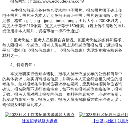
报名网址：
https://www.ecloudexam.com/
考生报名前应准备好符合要求的电子照片。报名照片须正确上传
电子照片，照片应为本人近期免冠正面证件照，照片必须清晰，亮度
足够。格式：gif、jpg、jpeg、bmp、png，图片大小：200KB以内，
高度大于等于210像素，宽度大于等于150像素。(若上传不清晰的照片
或使用非本人照片，资格审核一律不予通过)
3.报考岗位：报考人员根据自身情况、拟报考岗位的条件和要求，
每人限报考一个岗位。报考人员在网上进行岗位预报名后，通过报名
平台下载打印《报名信息表》。《报名信息表》为现场资格审核必备
材料之一。
4、特别告知：
本次招聘实行告知承诺制。报考人员应依据发布的公告和简章中
的具体要求，如实填写报名信息，并确认本人完全符合相关岗位的报
考条件。如对报考条件和岗位要求存在疑问，应及时向招聘单位咨询
确认。报名阶段不进行资格审查，如不符合报考岗位资格条件，报考
无效。报考人员对网上提交的信息、资料等的真实性、准确性负责，
若发现与事实不符，报考无效。报考人员所留联系方式应准确无误，
确保能及时联系到本人。
社区招录试题大盘点
【公基+社区】决胜