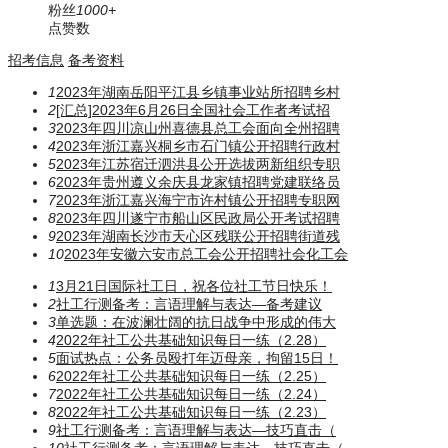
粉丝
1000+
点赞数
招考信息
备考资料
1
2023年湖南岳阳平江县乡镇事业站所招聘乡村
2
[汇总]2023年6月26日全国社会工作者考试招
3
2023年四川凉山州喜德县总工会面向全州招聘
4
2023年浙江嘉兴桐乡市石门镇公开招聘行政村
5
2023年江苏宿迁泗洪县公开选拔两新组织专职
6
2023年贵州遵义余庆县龙家镇招聘党建联络员
7
2023年浙江嘉兴海宁市许村镇公开招聘专职网
8
2023年四川遂宁市船山区民政局公开考试招聘
9
2023年湖南长沙市天心区残联公开招聘街道残
10
2023年安徽六安市总工会公开招聘社会化工会
1
3月21日国际社工日，祝各位社工节日快乐！
2
社工行测备考：言语理解与表达—备考建议
3
单选题：在波澜壮阔的抗日战争中形成的伟大
4
2022年社工公共基础知识每日一练（2.28）
5
面试热点：公务员殴打年迈母亲，拘留15日！
6
2022年社工公共基础知识每日一练（2.25）
7
2022年社工公共基础知识每日一练（2.24）
8
2022年社工公共基础知识每日一练（2.23）
9
社工行测备考：言语理解与表达—技巧直击（