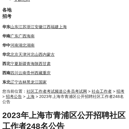
各地
招考
华东
山东
江苏
浙江
安徽
江西
福建
上海
华南
广东
广西
海南
华中
河南
湖北
湖南
华北
北京
天津
河北
山西
内蒙古
西北
宁夏
新疆
青海
陕西
甘肃
西南
四川
云南
贵州
西藏
重庆
东北
辽宁
吉林
黑龙江
国家
您当前位置：
社区工作者考试频道
公务员考试网
>
社会工作者
>
招考
>
招考公告
>
上海
> 2023年上海市青浦区公开招聘社区工作者248名
公告
2023年上海市青浦区公开招聘社区
工作者248名公告