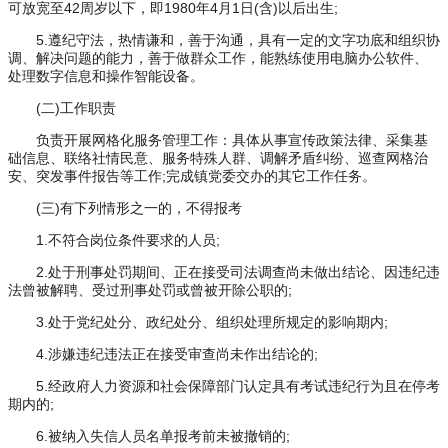
可放宽至42周岁以下，即1980年4月1日(含)以后出生;
5.遵纪守法，热情谦和，善于沟通，具有一定的文字功底和组织协
调、解决问题的能力，善于做群众工作，能熟练使用电脑办公软件、
处理数字信息和操作智能设备。
(二)工作职责
负责开展网格化服务管理工作：具体从事宣传政策法律、采集基
础信息、联络社情民意、服务特殊人群、调解矛盾纠纷、巡查网格治
安、突发事件报告等工作;完成镇党委交办的其它工作任务。
(三)有下列情形之一的，不得报考
1.不符合岗位条件要求的人员;
2.处于刑事处罚期间、正在接受司法调查尚未做出结论、因违纪违
法曾被解聘、受过刑事处罚或曾被开除公职的;
3.处于党纪处分、政纪处分、组织处理所规定的影响期内;
4.涉嫌违纪违法正在接受审查尚未作出结论的;
5.经政府人力资源和社会保障部门认定具有考试违纪行为且在停考
期内的;
6.被纳入失信人员名单报考前未被撤销的;