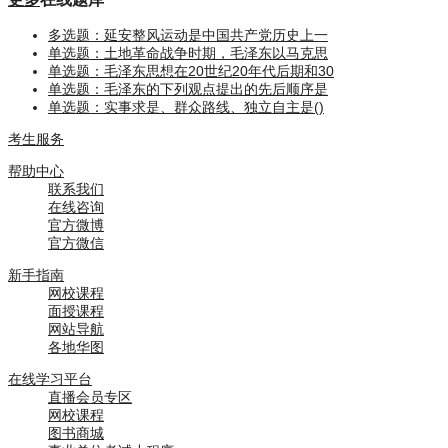
多选题：延安整风运动是中国共产党历史上一
单选题：土地革命战争时期，毛泽东以马克思
单选题：毛泽东思想在20世纪20年代后期和30
单选题：毛泽东的下列观点提出的先后顺序是
单选题：实事求是、群众路线、独立自主是()
考生服务
帮助中心
联系我们
在线咨询
官方微博
官方微信
新手指南
网校课程
面授课程
网站导航
各地华图
在线学习平台
直播会员专区
网校课程
图书商城