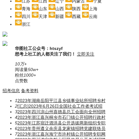
江苏
江西
辽宁
内蒙古
宁夏
青海
山东
山西
陕西
上海
四川
天津
新疆
西藏
云南
浙江
华图社工公众号：htszyf
想考上社工的人都关注了我们！
立即关注
10万+
阅读量
50w+
粉丝
1000+
点赞数
招考信息
备考资料
1
2023年湖南岳阳平江县乡镇事业站所招聘乡村
2
[汇总]2023年6月26日全国社会工作者考试招
3
2023年四川凉山州喜德县总工会面向全州招聘
4
2023年浙江嘉兴桐乡市石门镇公开招聘行政村
5
2023年江苏宿迁泗洪县公开选拔两新组织专职
6
2023年贵州遵义余庆县龙家镇招聘党建联络员
7
2023年浙江嘉兴海宁市许村镇公开招聘专职网