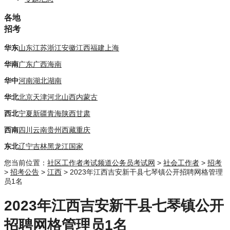
各地
招考
华东
山东
江苏
浙江
安徽
江西
福建
上海
华南
广东
广西
海南
华中
河南
湖北
湖南
华北
北京
天津
河北
山西
内蒙古
西北
宁夏
新疆
青海
陕西
甘肃
西南
四川
云南
贵州
西藏
重庆
东北
辽宁
吉林
黑龙江
国家
您当前位置：
社区工作者考试频道
公务员考试网
>
社会工作者
>
招考
>
招考公告
>
江西
> 2023年江西吉安新干县七琴镇公开招聘网格管理
员1名
2023年江西吉安新干县七琴镇公开
招聘网格管理员1名