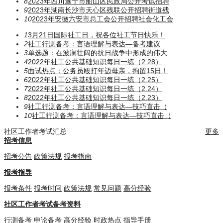
8
2023年四川遂宁市船山区民政局公开考试招聘
9
2023年湖南长沙市天心区残联公开招聘街道残
10
2023年安徽六安市总工会公开招聘社会化工会
1
3月21日国际社工日，祝各位社工节日快乐！
2
社工行测备考：言语理解与表达—备考建议
3
单选题：在波澜壮阔的抗日战争中形成的伟大
4
2022年社工公共基础知识每日一练（2.28）
5
面试热点：公务员殴打年迈母亲，拘留15日！
6
2022年社工公共基础知识每日一练（2.25）
7
2022年社工公共基础知识每日一练（2.24）
8
2022年社工公共基础知识每日一练（2.23）
9
社工行测备考：言语理解与表达—技巧直击（
10
社工行测备考：言语理解与表达—技巧直击（
社区工作者考试汇总
更多
招考信息
招考公告
政策法规
报考指南
报考指导
报考条件
报考时间
政策法规
常见问题
高分经验
社区工作者考试备考资料
行测备考
申论备考
高分经验
时政热点
指导手册