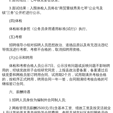
2.面试地点：七琴镇党委会议室。
3.面试结果：入围体检人员将在“商贸重镇秀美七琴”公众号及
镇“三务”公开栏进行公示。
(四)体检
体检标准参照《公务员录用通用标准(试行)》执行。
(五)考察
招聘领导小组对拟聘人员思想政治、道德品质以及有无违法违纪
等情况进行考察。考察不合格的，取消拟聘用资格。
(六)公示和聘用
体检和考察合格人员公示7日。公示没有问题或反映问题不影响聘
用的，经镇党政班子会组研究同意，上报县政法委备案，备案通过后
镇党委和网格员签订聘用合同。试用期2个月，试用期满并考核合格
的，按程序正式聘用，聘用合同一年一签，合同期满经考核合格的可
继续签订合同。
六、薪酬待遇
1.招聘人员身份为编制外合同制人员;
2.网格管理员薪酬2500元/月(含基本工资、绩效工资及按灵活就业
人员计算的基本养老保险等全部费用，参照县城市社区专职网格员待