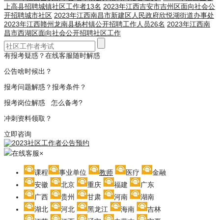
上高县招聘城镇社区工作者13名
2023年江西吉安市吉州区面向社会公
开招聘城市社区
2023年江西南昌市新建区人民政府欣悦湖街道办事处
2023年江西赣州龙南县杨村镇公开招聘工作人员26名
2023年江西南
昌市西湖区面向社会公开招聘社区工作
有报考疑惑？在线客服随时解惑
公告啥时候出？
报考问题解惑？报考条件？
报考岗位解惑 怎么备考?
冲刺资料领取？
立即咨询
在线客服
×
课程
事业单位
教师
医疗
金融
安徽
北京
重庆
福建
广东
广西
贵州
甘肃
河南
湖南
湖北
河北
黑龙江
海南
吉林