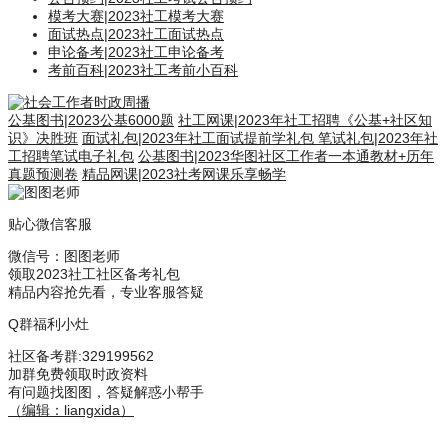
模考大赛
|
2023社工模考大赛
面试热点
|
2023社工面试热点
申论备考
|
2023社工申论备考
考前百科
|
2023社工考前小百科
公基图书
|
2023公基6000题
社工网课
|
2023年社工招聘《公基+社区知
识》决胜班
面试礼包
|
2023年社工面试提前学礼包
笔试礼包
|
2023年社
工招聘笔试电子礼包
公基图书
|
2023华图社区工作者一本通教材+历年
真题预测卷
精品网课
|
2023社考网课乐享畅学
贴心微信客服
微信号：
图图老师
领取2023社工社区备考礼包
精品内容抢先看，专业客服答疑
Q群福利小灶
社区备考群
:329199562
加群免费领取时政资料
有问题找图图，答疑解惑小帮手
（编辑：liangxida）