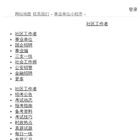
登录
网站地图
联系我们
事业单位小程序
社区工作者
社区工作者
事业单位
国企招聘
事业编
三支一扶
社会工作师
公安招警
金融招聘
更多
社区工作者
招考公告
考试动态
报考指南
备考资料
考试技巧
时政热点
真题试题
每日一练
专题汇总