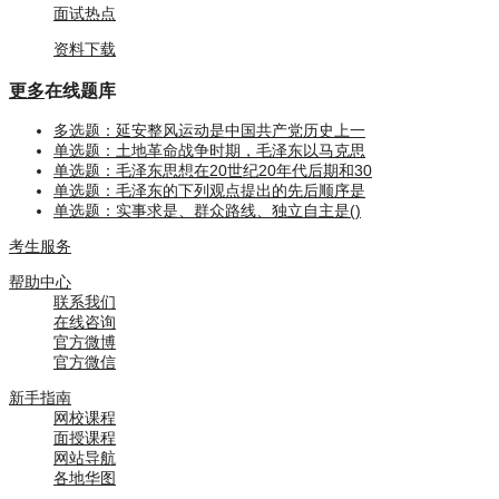
面试热点
资料下载
更多
在线题库
多选题：延安整风运动是中国共产党历史上一
单选题：土地革命战争时期，毛泽东以马克思
单选题：毛泽东思想在20世纪20年代后期和30
单选题：毛泽东的下列观点提出的先后顺序是
单选题：实事求是、群众路线、独立自主是()
考生服务
帮助中心
联系我们
在线咨询
官方微博
官方微信
新手指南
网校课程
面授课程
网站导航
各地华图