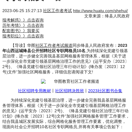
2023-06-25 15:27:13
社区工作者考试
http://www.huatu.com/shehui/
文章来源：绛县人民政府
报考解惑》》点击咨询
历年考情》》点击咨询
配套图书》》我要买
报考职位》》点击咨询
【导读】华图
社区工作者考试频道
同步绛县人民政府发布：
2023
年山西运城绛县公开招聘社区专职网格员10名
,为持续深化党建引领基
层治理，进一步健全完善我县基层网格服务管理体系，根据《关于进
一步深化全市党建引领基层网格治理工作的意见》(运平安办〔2023〕
2号)、《绛县党建引领社区治理三年行动计划》(绛办发〔2023〕12
号)文件“加强社区网格服务，详细信息请阅读下文!
社区招聘专用教材
丨
社区招聘决胜班
丨
2023社区图书合集
为持续深化党建引领基层治理，进一步健全完善我县基层网格服
务管理体系，根据《关于进一步深化全市党建引领基层网格治理工作
的意见》(运平安办〔2023〕2号)、《绛县党建引领社区治理三年行动
计划》(绛办发〔2023〕12号)文件“加强社区网格服务管理”工作要求，
结合我县城区发展实际，综合网格化服务管理工作要素，优化调整，
现面向社会公开招聘10名社区专职网格员,并将有关事项公告如下：