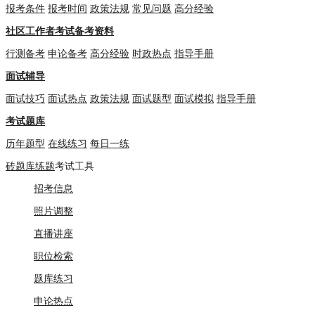
报考条件
报考时间
政策法规
常见问题
高分经验
社区工作者考试备考资料
行测备考
申论备考
高分经验
时政热点
指导手册
面试辅导
面试技巧
面试热点
政策法规
面试题型
面试模拟
指导手册
考试题库
历年题型
在线练习
每日一练
砖题库练题
考试工具
招考信息
照片调整
直播讲座
职位检索
题库练习
申论热点