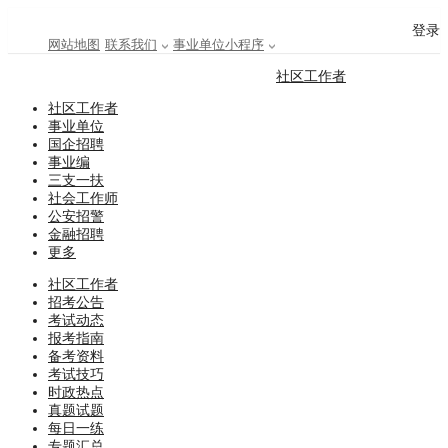
登录
网站地图
联系我们
事业单位小程序
社区工作者
社区工作者
事业单位
国企招聘
事业编
三支一扶
社会工作师
公安招警
金融招聘
更多
社区工作者
招考公告
考试动态
报考指南
备考资料
考试技巧
时政热点
真题试题
每日一练
专题汇总