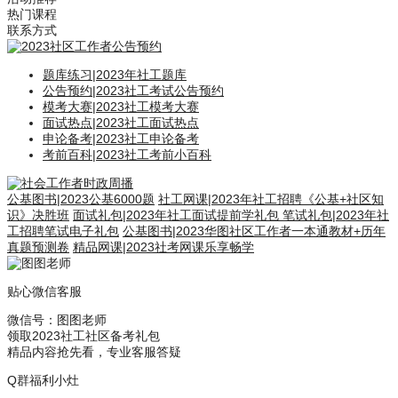
热门课程
联系方式
题库练习
|
2023年社工题库
公告预约
|
2023社工考试公告预约
模考大赛
|
2023社工模考大赛
面试热点
|
2023社工面试热点
申论备考
|
2023社工申论备考
考前百科
|
2023社工考前小百科
公基图书
|
2023公基6000题
社工网课
|
2023年社工招聘《公基+社区知
识》决胜班
面试礼包
|
2023年社工面试提前学礼包
笔试礼包
|
2023年社
工招聘笔试电子礼包
公基图书
|
2023华图社区工作者一本通教材+历年
真题预测卷
精品网课
|
2023社考网课乐享畅学
贴心微信客服
微信号：
图图老师
领取2023社工社区备考礼包
精品内容抢先看，专业客服答疑
Q群福利小灶