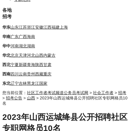
各地
招考
华东
山东
江苏
浙江
安徽
江西
福建
上海
华南
广东
广西
海南
华中
河南
湖北
湖南
华北
北京
天津
河北
山西
内蒙古
西北
宁夏
新疆
青海
陕西
甘肃
西南
四川
云南
贵州
西藏
重庆
东北
辽宁
吉林
黑龙江
国家
您当前位置：
社区工作者考试频道
公务员考试网
>
社会工作者
>
招考
>
招考公告
>
山西
> 2023年山西运城绛县公开招聘社区专职网格员10
名
2023年山西运城绛县公开招聘社区
专职网格员10名