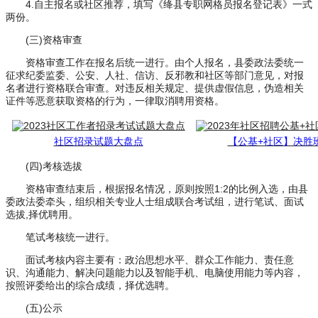
4.自主报名或社区推荐，填写《绛县专职网格员报名登记表》一式
两份。
(三)资格审查
资格审查工作在报名后统一进行。由个人报名，县委政法委统一
征求纪委监委、公安、人社、信访、反邪教和社区等部门意见，对报
名者进行资格联合审查。对违反相关规定、提供虚假信息，伪造相关
证件等恶意获取资格的行为，一律取消聘用资格。
社区招录试题大盘点
【公基+社区】决胜
(四)考核选拔
资格审查结束后，根据报名情况，原则按照1:2的比例入选，由县
委政法委牵头，组织相关专业人士组成联合考试组，进行笔试、面试
选拔,择优聘用。
笔试考核统一进行。
面试考核内容主要有：政治思想水平、群众工作能力、责任意
识、沟通能力、解决问题能力以及智能手机、电脑使用能力等内容，
按照评委给出的综合成绩，择优选聘。
(五)公示