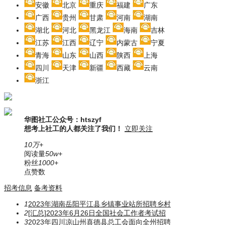
安徽
北京
重庆
福建
广东
广西
贵州
甘肃
河南
湖南
湖北
河北
黑龙江
海南
吉林
江苏
江西
辽宁
内蒙古
宁夏
青海
山东
山西
陕西
上海
四川
天津
新疆
西藏
云南
浙江
华图社工公众号：htszyf
想考上社工的人都关注了我们！
立即关注
10万+
阅读量
50w+
粉丝
1000+
点赞数
招考信息
备考资料
1
2023年湖南岳阳平江县乡镇事业站所招聘乡村
2
[汇总]2023年6月26日全国社会工作者考试招
3
2023年四川凉山州喜德县总工会面向全州招聘