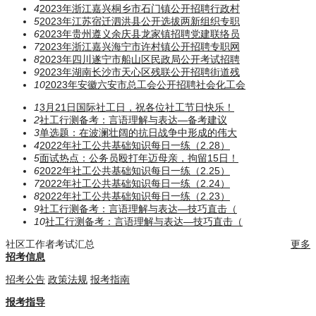
4
2023年浙江嘉兴桐乡市石门镇公开招聘行政村
5
2023年江苏宿迁泗洪县公开选拔两新组织专职
6
2023年贵州遵义余庆县龙家镇招聘党建联络员
7
2023年浙江嘉兴海宁市许村镇公开招聘专职网
8
2023年四川遂宁市船山区民政局公开考试招聘
9
2023年湖南长沙市天心区残联公开招聘街道残
10
2023年安徽六安市总工会公开招聘社会化工会
1
3月21日国际社工日，祝各位社工节日快乐！
2
社工行测备考：言语理解与表达—备考建议
3
单选题：在波澜壮阔的抗日战争中形成的伟大
4
2022年社工公共基础知识每日一练（2.28）
5
面试热点：公务员殴打年迈母亲，拘留15日！
6
2022年社工公共基础知识每日一练（2.25）
7
2022年社工公共基础知识每日一练（2.24）
8
2022年社工公共基础知识每日一练（2.23）
9
社工行测备考：言语理解与表达—技巧直击（
10
社工行测备考：言语理解与表达—技巧直击（
社区工作者考试汇总
更多
招考信息
招考公告
政策法规
报考指南
报考指导