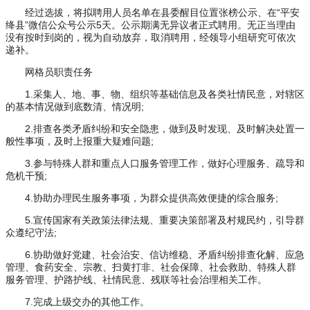
经过选拔，将拟聘用人员名单在县委醒目位置张榜公示、在“平安
绛县”微信公众号公示5天。公示期满无异议者正式聘用。无正当理由
没有按时到岗的，视为自动放弃，取消聘用，经领导小组研究可依次
递补。
网格员职责任务
1.采集人、地、事、物、组织等基础信息及各类社情民意，对辖区
的基本情况做到底数清、情况明;
2.排查各类矛盾纠纷和安全隐患，做到及时发现、及时解决处置一
般性事项，及时上报重大疑难问题;
3.参与特殊人群和重点人口服务管理工作，做好心理服务、疏导和
危机干预;
4.协助办理民生服务事项，为群众提供高效便捷的综合服务;
5.宣传国家有关政策法律法规、重要决策部署及村规民约，引导群
众遵纪守法;
6.协助做好党建、社会治安、信访维稳、矛盾纠纷排查化解、应急
管理、食药安全、宗教、扫黄打非、社会保障、社会救助、特殊人群
服务管理、护路护线、社情民意、残联等社会治理相关工作。
7.完成上级交办的其他工作。