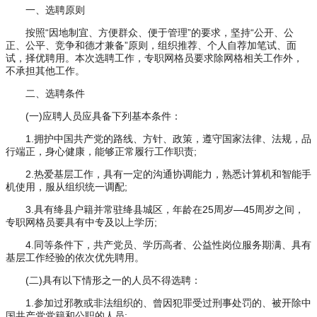
一、选聘原则
按照“因地制宜、方便群众、便于管理”的要求，坚持“公开、公
正、公平、竞争和德才兼备”原则，组织推荐、个人自荐加笔试、面
试，择优聘用。本次选聘工作，专职网格员要求除网格相关工作外，
不承担其他工作。
二、选聘条件
(一)应聘人员应具备下列基本条件：
1.拥护中国共产党的路线、方针、政策，遵守国家法律、法规，品
行端正，身心健康，能够正常履行工作职责;
2.热爱基层工作，具有一定的沟通协调能力，熟悉计算机和智能手
机使用，服从组织统一调配;
3.具有绛县户籍并常驻绛县城区，年龄在25周岁—45周岁之间，
专职网格员要具有中专及以上学历;
4.同等条件下，共产党员、学历高者、公益性岗位服务期满、具有
基层工作经验的依次优先聘用。
(二)具有以下情形之一的人员不得选聘：
1.参加过邪教或非法组织的、曾因犯罪受过刑事处罚的、被开除中
国共产党党籍和公职的人员;