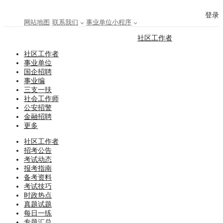
登录
网站地图
联系我们
事业单位小程序
社区工作者
社区工作者
事业单位
国企招聘
事业编
三支一扶
社会工作师
公安招警
金融招聘
更多
社区工作者
招考公告
考试动态
报考指南
备考资料
考试技巧
时政热点
真题试题
每日一练
专题汇总