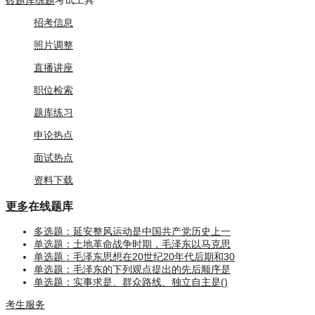
砖题库练题
考试工具
招考信息
照片调整
直播讲座
职位检索
题库练习
申论热点
面试热点
资料下载
更多
在线题库
多选题：延安整风运动是中国共产党历史上一
单选题：土地革命战争时期，毛泽东以马克思
单选题：毛泽东思想在20世纪20年代后期和30
单选题：毛泽东的下列观点提出的先后顺序是
单选题：实事求是、群众路线、独立自主是()
考生服务