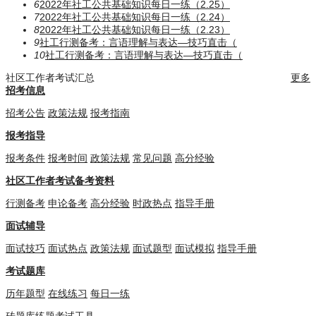
6
2022年社工公共基础知识每日一练（2.25）
7
2022年社工公共基础知识每日一练（2.24）
8
2022年社工公共基础知识每日一练（2.23）
9
社工行测备考：言语理解与表达—技巧直击（
10
社工行测备考：言语理解与表达—技巧直击（
社区工作者考试汇总
更多
招考信息
招考公告
政策法规
报考指南
报考指导
报考条件
报考时间
政策法规
常见问题
高分经验
社区工作者考试备考资料
行测备考
申论备考
高分经验
时政热点
指导手册
面试辅导
面试技巧
面试热点
政策法规
面试题型
面试模拟
指导手册
考试题库
历年题型
在线练习
每日一练