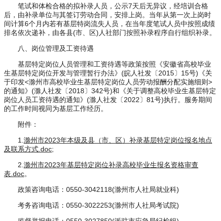
笔试和体检合格的拟补录人员，公示7天后无异议，经培训合格
后，由补录单位与其签订劳动合同，安排上岗。当年从第一次上岗时
间计算6个月内若有基层特岗流失人员，在当年度笔试人员中按照成绩
排名依次递补，由各县(市、区)人社部门按照补录程序自行组织补录。
八、岗位管理及工资待遇
基层特定岗位人员管理和工资待遇等政策按照《安徽省高校毕业
生基层特定岗位开发与管理暂行办法》(皖人社发〔2015〕15号)《关
于印发<滁州市高校毕业生基层特定岗位人员劳动报酬分配实施细则>
的通知》(滁人社发〔2018〕342号)和《关于调整高校毕业生基层特定
岗位人员工资待遇的通知》(滁人社发〔2022〕81号)执行。服务期间
的工作时间视同为基层工作经历。
附件：
1.
滁州市2023年本级及县（市、区）补录基层特定岗位报名地点
及联系方式.doc
;
2.
滁州市2023年基层特定岗位补录高校毕业生报名资格审查
表.doc
。
政策咨询电话：0550-3042118(滁州市人社局就业科)
考务咨询电话：0550-3022253(滁州市人社局考试院)