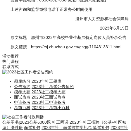
监督举报电话：0550-3027850(派驻市应急局纪检组)
上述咨询和监督举报电话于正常办公时间使用
滁州市人力资源和社会保障局
2023年6月19日
原文标题：滁州市2023年高校毕业生基层特定岗位人员补录公告
原文链接：https://rsj.chuzhou.gov.cn/gsgg/1104313311.html
活动推荐
热门课程
联系方式
题库练习
|
2023年社工题库
公告预约
|
2023社工考试公告预约
模考大赛
|
2023社工模考大赛
面试热点
|
2023社工面试热点
申论备考
|
2023社工申论备考
考前百科
|
2023社工考前小百科
公基图书
|
2023公基6000题
社工网课
|
2023年社工招聘《公基+社区知
识》决胜班
面试礼包
|
2023年社工面试提前学礼包
笔试礼包
|
2023年社