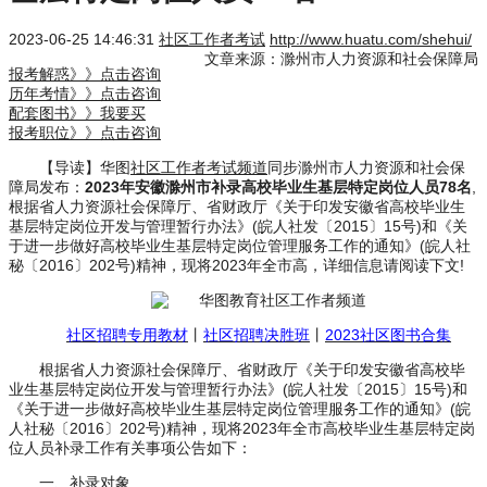
2023-06-25 14:46:31
社区工作者考试
http://www.huatu.com/shehui/
文章来源：滁州市人力资源和社会保障局
报考解惑》》点击咨询
历年考情》》点击咨询
配套图书》》我要买
报考职位》》点击咨询
【导读】华图
社区工作者考试频道
同步滁州市人力资源和社会保
障局发布：
2023年安徽滁州市补录高校毕业生基层特定岗位人员78名
,
根据省人力资源社会保障厅、省财政厅《关于印发安徽省高校毕业生
基层特定岗位开发与管理暂行办法》(皖人社发〔2015〕15号)和《关
于进一步做好高校毕业生基层特定岗位管理服务工作的通知》(皖人社
秘〔2016〕202号)精神，现将2023年全市高，详细信息请阅读下文!
社区招聘专用教材
丨
社区招聘决胜班
丨
2023社区图书合集
根据省人力资源社会保障厅、省财政厅《关于印发安徽省高校毕
业生基层特定岗位开发与管理暂行办法》(皖人社发〔2015〕15号)和
《关于进一步做好高校毕业生基层特定岗位管理服务工作的通知》(皖
人社秘〔2016〕202号)精神，现将2023年全市高校毕业生基层特定岗
位人员补录工作有关事项公告如下：
一、补录对象