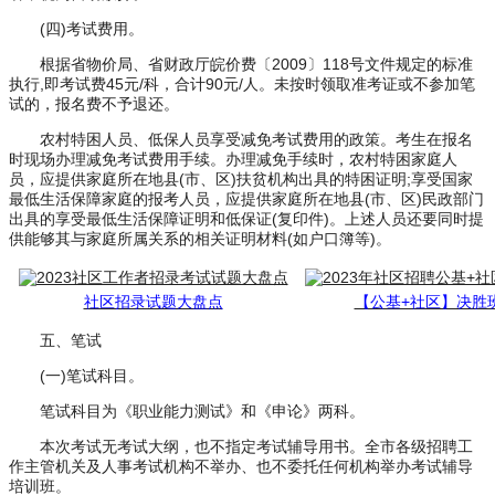
(四)考试费用。
根据省物价局、省财政厅皖价费〔2009〕118号文件规定的标准
执行,即考试费45元/科，合计90元/人。未按时领取准考证或不参加笔
试的，报名费不予退还。
农村特困人员、低保人员享受减免考试费用的政策。考生在报名
时现场办理减免考试费用手续。办理减免手续时，农村特困家庭人
员，应提供家庭所在地县(市、区)扶贫机构出具的特困证明;享受国家
最低生活保障家庭的报考人员，应提供家庭所在地县(市、区)民政部门
出具的享受最低生活保障证明和低保证(复印件)。上述人员还要同时提
供能够其与家庭所属关系的相关证明材料(如户口簿等)。
社区招录试题大盘点
【公基+社区】决胜
五、笔试
(一)笔试科目。
笔试科目为《职业能力测试》和《申论》两科。
本次考试无考试大纲，也不指定考试辅导用书。全市各级招聘工
作主管机关及人事考试机构不举办、也不委托任何机构举办考试辅导
培训班。