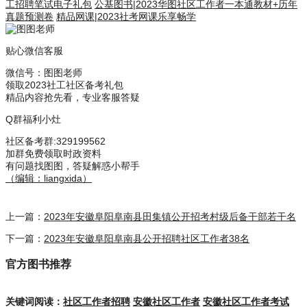
工招聘笔试电子礼包
公基图书
|
2023华图社区工作者一本通教材+历年
真题预测卷
精品网课
|
2023社考网课乐享畅学
贴心微信客服
微信号：
图图老师
领取2023社工社区备考礼包
精品内容抢先看，专业客服答疑
Q群福利小灶
社区备考群
:329199562
加群免费领取时政资料
有问题找图图，答疑解惑小帮手
（编辑：liangxida）
上一篇：
2023年安徽阜阳阜南县田集镇公开招考村级后备干部若干名
下一篇：
2023年安徽阜阳阜南县公开招聘社区工作者38名
官方图书推荐
关键词阅读：
社区工作者招聘
安徽社区工作者
安徽社区工作者考试