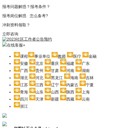
报考问题解惑？报考条件？
报考岗位解惑 怎么备考?
冲刺资料领取？
立即咨询
在线客服
×
课程
事业单位
教师
医疗
金融
安徽
北京
重庆
福建
广东
广西
贵州
甘肃
河南
湖南
湖北
河北
黑龙江
海南
吉林
江苏
江西
辽宁
内蒙古
宁夏
青海
山东
山西
陕西
上海
四川
天津
新疆
西藏
云南
浙江