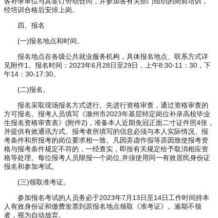
各补录单位与其签订劳动合同，并参加各有关部门组织的岗前培训，
经培训合格后安排上岗。
四、报名
(一)报名地点和时间。
报名地点在各级公共就业服务机构，具体报名地点、联系方式详
见附件1。报名时间：2023年6月28日至29日，上午8:30-11：30，下
午14：30-17:30。
(二)报名。
报名采取现场报名方式进行。先进行资格审查，通过资格审查的
方可报名。报考人员填写《滁州市2023年基层特定岗位补录高校毕业
生报名资格审查表》(附件2)，准备本人近期免冠正面二寸证件照4张，
并提供有效通讯方式。报考者所填写的信息必须与本人实际情况、报
考条件和所报考的岗位要求相一致。凡因弄虚作假等原因致使报考资
格与报考条件规定不符的，一经查实，即按有关规定给予取消相应资
格等处理。每位报考人员限报一个岗位,并须使用同一有效居民身份证
报名和参加考试。
(三)领取准考证。
参加报名考试的人员务必于2023年7月13日至14日工作时间持本
人有效身份证和缴费发票到原报名地点领取《准考证》。逾期不领
者，视为自动放弃。