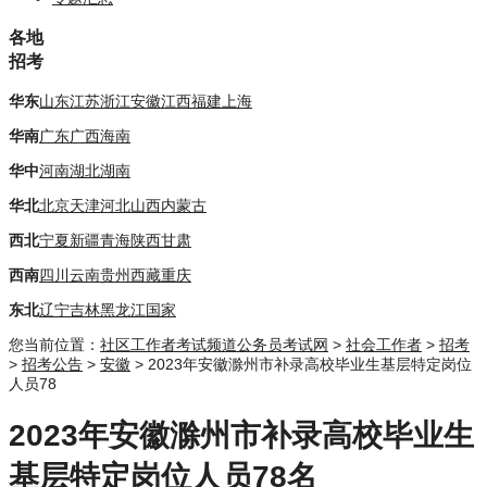
各地
招考
华东
山东
江苏
浙江
安徽
江西
福建
上海
华南
广东
广西
海南
华中
河南
湖北
湖南
华北
北京
天津
河北
山西
内蒙古
西北
宁夏
新疆
青海
陕西
甘肃
西南
四川
云南
贵州
西藏
重庆
东北
辽宁
吉林
黑龙江
国家
您当前位置：
社区工作者考试频道
公务员考试网
>
社会工作者
>
招考
>
招考公告
>
安徽
> 2023年安徽滁州市补录高校毕业生基层特定岗位
人员78
2023年安徽滁州市补录高校毕业生
基层特定岗位人员78名