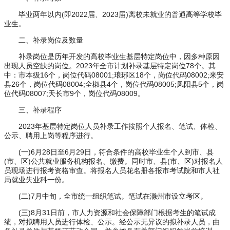
毕业两年以内(即2022届、2023届)离校未就业的普通高等学校毕
业生。
二、补录岗位及数量
补录岗位是历年开发的高校毕业生基层特定岗位中，因多种原因
出现人员空缺的岗位。2023年全市计划补录基层特定岗位78个。其
中：市本级16个，岗位代码08001;琅琊区18个，岗位代码08002;来安
县26个，岗位代码08004;全椒县4个，岗位代码08005;凤阳县5个，岗
位代码08007;天长市9个，岗位代码08009。
三、补录程序
2023年基层特定岗位人员补录工作按照个人报名、笔试、体检、
公示、聘用上岗等程序进行。
(一)6月28日至6月29日，符合条件的高校毕业生个人到市、县
(市、区)公共就业服务机构报名、缴费。同时市、县(市、区)对报名人
员现场进行报考资格审查。将报名人员花名册各报市考试院和市人社
局就业失业科一份。
(二)7月中旬，全市统一组织笔试。笔试在滁州市设立考区。
(三)8月31日前，市人力资源和社会保障部门根据考生的笔试成
绩，对拟聘用人员进行体检、公示。经公示无异议的拟补录人员，由