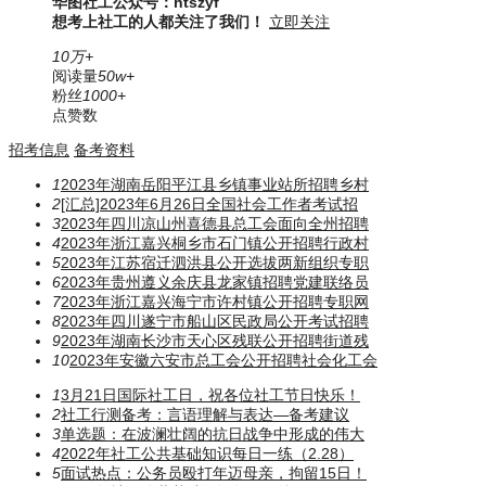
华图社工公众号：htszyf
想考上社工的人都关注了我们！
立即关注
10万+
阅读量
50w+
粉丝
1000+
点赞数
招考信息
备考资料
1
2023年湖南岳阳平江县乡镇事业站所招聘乡村
2
[汇总]2023年6月26日全国社会工作者考试招
3
2023年四川凉山州喜德县总工会面向全州招聘
4
2023年浙江嘉兴桐乡市石门镇公开招聘行政村
5
2023年江苏宿迁泗洪县公开选拔两新组织专职
6
2023年贵州遵义余庆县龙家镇招聘党建联络员
7
2023年浙江嘉兴海宁市许村镇公开招聘专职网
8
2023年四川遂宁市船山区民政局公开考试招聘
9
2023年湖南长沙市天心区残联公开招聘街道残
10
2023年安徽六安市总工会公开招聘社会化工会
1
3月21日国际社工日，祝各位社工节日快乐！
2
社工行测备考：言语理解与表达—备考建议
3
单选题：在波澜壮阔的抗日战争中形成的伟大
4
2022年社工公共基础知识每日一练（2.28）
5
面试热点：公务员殴打年迈母亲，拘留15日！