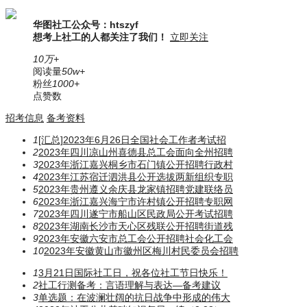
华图社工公众号：htszyf
想考上社工的人都关注了我们！
立即关注
10万+
阅读量
50w+
粉丝
1000+
点赞数
招考信息
备考资料
1
[汇总]2023年6月26日全国社会工作者考试招
2
2023年四川凉山州喜德县总工会面向全州招聘
3
2023年浙江嘉兴桐乡市石门镇公开招聘行政村
4
2023年江苏宿迁泗洪县公开选拔两新组织专职
5
2023年贵州遵义余庆县龙家镇招聘党建联络员
6
2023年浙江嘉兴海宁市许村镇公开招聘专职网
7
2023年四川遂宁市船山区民政局公开考试招聘
8
2023年湖南长沙市天心区残联公开招聘街道残
9
2023年安徽六安市总工会公开招聘社会化工会
10
2023年安徽黄山市徽州区梅川村民委员会招聘
1
3月21日国际社工日，祝各位社工节日快乐！
2
社工行测备考：言语理解与表达—备考建议
3
单选题：在波澜壮阔的抗日战争中形成的伟大