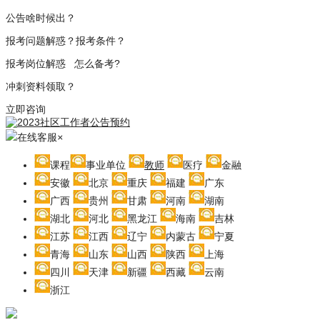
公告啥时候出？
报考问题解惑？报考条件？
报考岗位解惑 怎么备考?
冲刺资料领取？
立即咨询
在线客服
×
课程
事业单位
教师
医疗
金融
安徽
北京
重庆
福建
广东
广西
贵州
甘肃
河南
湖南
湖北
河北
黑龙江
海南
吉林
江苏
江西
辽宁
内蒙古
宁夏
青海
山东
山西
陕西
上海
四川
天津
新疆
西藏
云南
浙江