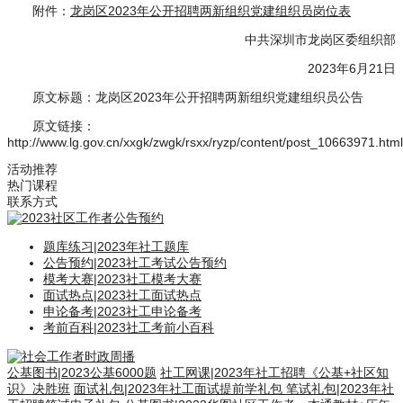
附件：
龙岗区2023年公开招聘两新组织党建组织员岗位表
中共深圳市龙岗区委组织部
2023年6月21日
原文标题：龙岗区2023年公开招聘两新组织党建组织员公告
原文链接：
http://www.lg.gov.cn/xxgk/zwgk/rsxx/ryzp/content/post_10663971.html
活动推荐
热门课程
联系方式
题库练习
|
2023年社工题库
公告预约
|
2023社工考试公告预约
模考大赛
|
2023社工模考大赛
面试热点
|
2023社工面试热点
申论备考
|
2023社工申论备考
考前百科
|
2023社工考前小百科
公基图书
|
2023公基6000题
社工网课
|
2023年社工招聘《公基+社区知
识》决胜班
面试礼包
|
2023年社工面试提前学礼包
笔试礼包
|
2023年社