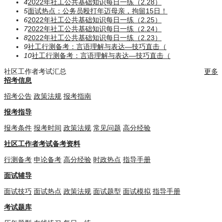
4
2022年社工公共基础知识每日一练（2.28）
5
面试热点：公务员殴打年迈母亲，拘留15日！
6
2022年社工公共基础知识每日一练（2.25）
7
2022年社工公共基础知识每日一练（2.24）
8
2022年社工公共基础知识每日一练（2.23）
9
社工行测备考：言语理解与表达—技巧直击（
10
社工行测备考：言语理解与表达—技巧直击（
社区工作者考试汇总
更多
招考信息
招考公告
政策法规
报考指南
报考指导
报考条件
报考时间
政策法规
常见问题
高分经验
社区工作者考试备考资料
行测备考
申论备考
高分经验
时政热点
指导手册
面试辅导
面试技巧
面试热点
政策法规
面试题型
面试模拟
指导手册
考试题库