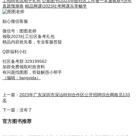
工招聘笔试电子礼包
公基图书
|
2023华图社区工作者一本通教材+历年
真题预测卷
精品网课
|
2023社考网课乐享畅学
贴心微信客服
微信号：
图图老师
领取2023社工社区备考礼包
精品内容抢先看，专业客服答疑
Q群福利小灶
社区备考群
:329199562
加群免费领取时政资料
有问题找图图，答疑解惑小帮手
（编辑：liangxida）
上一篇：
2023年广东深圳市深汕特别合作区公开招聘综合网格员133
名
下一篇：没有了
官方图书推荐