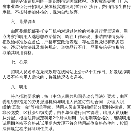
由劳务派遣机构统一组织到指定医院体检。体检标准参照《广东
省事业单位公开招聘人员体检实施细则(试行)》执行，费用由考生自行
承担。不按时参加体检的，视为自动放弃。
六、背景调查
由区委组织部委托专门机构对通过体检的考生进行背景调查。重
点考察拟聘用人选思想政治情况、既往工作表现、廉洁自律情况等，
把政治标准放在首位，严格审查政治表现，存在违反党纪和职务违
法、违反法律法规及相关规定、道德品行不佳、严重失信等情形的，
取消其聘用资格。
七、公示
拟聘人员名单在龙岗政府在线网站上公示3个工作日。如发现拟聘
人员不符合用人需求的，将视情况依次递补。
八、聘用
符合招聘要求的，按《中华人民共和国劳动合同法》要求，由区
委组织部指定的劳务派遣机构与聘用人员签订劳动合同，办理入职、
缴纳“五险一金”等相关手续。聘用人员由区委组织部分配到各街道、区
非公党委、区社会组织党委，由各单位进行日常管理，聘用人员须服
从分配。根据法律规定确定2个月试用期，试用期满合格的，继续聘用;
试用期考核不合格或试用期内发现不符合聘用岗位资格条件的，按照
法律规定程序解除聘任关系。