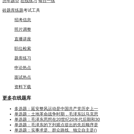
历年题型
在线练习
每日一练
砖题库练题
考试工具
招考信息
照片调整
直播讲座
职位检索
题库练习
申论热点
面试热点
资料下载
更多
在线题库
多选题：延安整风运动是中国共产党历史上一
单选题：土地革命战争时期，毛泽东以马克思
单选题：毛泽东思想在20世纪20年代后期和30
单选题：毛泽东的下列观点提出的先后顺序是
单选题：实事求是、群众路线、独立自主是()