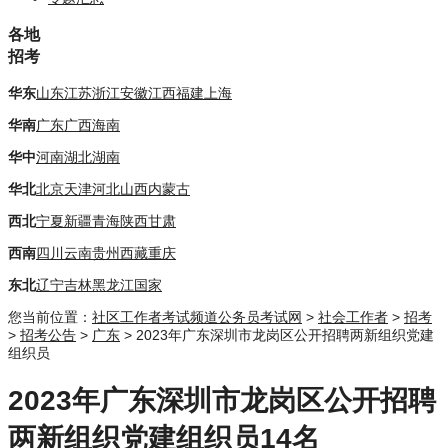
各地
招考
华东
山东
江苏
浙江
安徽
江西
福建
上海
华南
广东
广西
海南
华中
河南
湖北
湖南
华北
北京
天津
河北
山西
内蒙古
西北
宁夏
新疆
青海
陕西
甘肃
西南
四川
云南
贵州
西藏
重庆
东北
辽宁
吉林
黑龙江
国家
您当前位置：
社区工作者考试频道
公务员考试网
>
社会工作者
>
招考
>
招考公告
>
广东
> 2023年广东深圳市龙岗区公开招聘两新组织党建
组织员
2023年广东深圳市龙岗区公开招聘
两新组织党建组织员14名