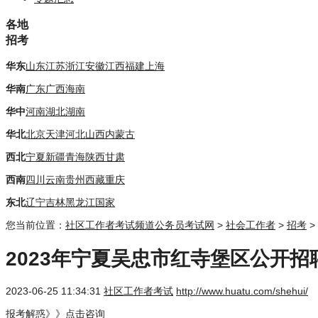
各地
招考
华东
山东
江苏
浙江
安徽
江西
福建
上海
华南
广东
广西
海南
华中
河南
湖北
湖南
华北
北京
天津
河北
山西
内蒙古
西北
宁夏
新疆
青海
陕西
甘肃
西南
四川
云南
贵州
西藏
重庆
东北
辽宁
吉林
黑龙江
国家
您当前位置：
社区工作者考试频道
公务员考试网
>
社会工作者
>
招考
>
2023年宁夏吴忠市红寺堡区公开招
2023-06-25 11:34:31
社区工作者考试
http://www.huatu.com/shehui/
报考解惑》》点击咨询