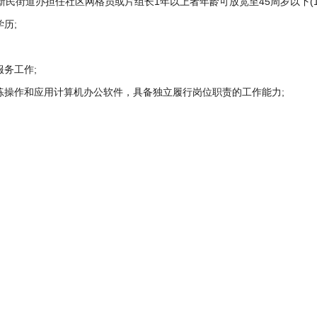
堡区新民街道办担任社区网格员或片组长1年以上者年龄可放宽至45周岁以下(19
历;
务工作;
练操作和应用计算机办公软件，具备独立履行岗位职责的工作能力;