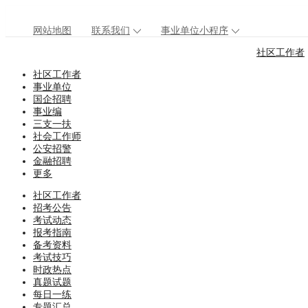
网站地图
联系我们
事业单位小程序
社区工作者
社区工作者
事业单位
国企招聘
事业编
三支一扶
社会工作师
公安招警
金融招聘
更多
社区工作者
招考公告
考试动态
报考指南
备考资料
考试技巧
时政热点
真题试题
每日一练
专题汇总