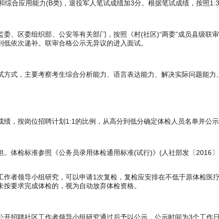
)和综合应用能力(B类)，退役军人笔试成绩加3分。根据笔试成绩，按照1
、区委组织部、公安等有关部门，按照《村(社区)“两委”成员县级联审办
到低依次递补。联审合格公示无异议的进入面试。
试方式，主要考察考生综合分析能力、语言表达能力、解决实际问题能力、
绩，按岗位招聘计划1:1的比例，从高分到低分确定体检人员名单并公
体检标准参照《公务员录用体检通用标准(试行)》(人社部发〔2016〕
工作者领导小组研究，可以申请1次复检，复检应安排在不低于原体检医
未按要求完成体检的，视为自动放弃体检资格。
开招聘社区工作者领导小组研究通过后予以公示，公示时间为3个工作日