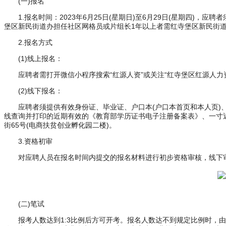
(一)报名
1.报名时间：2023年6月25日(星期日)至6月29日(星期四
堡区新民街道办担任社区网格员或片组长1年以上者需红寺堡区新民街
2.报名方式
(1)线上报名：
应聘者需打开微信小程序搜索“红源人资”或关注“红寺堡区红源人力
(2)线下报名：
应聘者须提供有效身份证、毕业证、户口本(户口本首页和本人页)、《吴
线查询并打印的近期有效的《教育部学历证书电子注册备案表》、一寸
街65号(电商扶贫创业孵化园二楼)。
3.资格初审
对应聘人员在报名时间内提交的报名材料进行初步资格审核，线下审
(二)笔试
报考人数达到1:3比例后方可开考。报名人数达不到规定比例时，