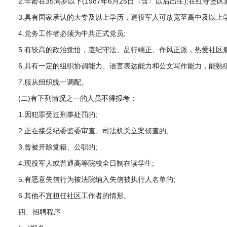
2.年龄在35周岁以下(1987年6月25日〈含〉以后出生);在红寺
3.具有国家承认的大专及以上学历，退役军人可放宽至高中及以上学
4.党务工作者必须为中共正式党员;
5.有较高的政治觉悟，遵纪守法、品行端正、作风正派，热爱社区服
6.具有一定的组织协调能力、语言表达能力和公文写作能力，能熟
7.服从组织统一调配。
(二)有下列情况之一的人员不得报考：
1.因犯罪受过刑事处罚的;
2.正在接受纪委监委审查、司法机关立案侦查的;
3.曾被开除党籍、公职的;
4.现役军人或普通高等院校全日制在读学生;
5.有恶意失信行为被法院纳入失信被执行人名单的;
6.其他不宜担任社区工作者的情形。
四、招聘程序