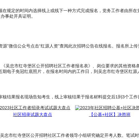
)，应聘者须在规定的时间内选择线上或线下一种方式完成报名，党务工作者由
道办事处开具证明。
资源”微信公众号点击“红源人资”查阅此次招聘公告在线报名。报名所上
忠市红寺堡区公开招聘社区工作者报名表》、岗位要求的其他资格条件证明材料原件
近期电子免冠红底照片，在报名时间内的工作日，到吴忠市红寺堡区红源
核结果报名现场告知考生，线上审核结果于报名材料提交后1到3个工作日
社区招录试题大盘点
【公基+社区】决胜班
由吴忠市红寺堡区公开招聘社区工作者领导小组研究确定开考人数。笔试时