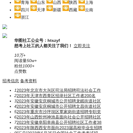
青海
山东
山西
陕西
上海
四川
天津
新疆
西藏
云南
浙江
华图社工公众号：htszyf
想考上社工的人都关注了我们！
立即关注
10万+
阅读量
50w+
粉丝
1000+
点赞数
招考信息
备考资料
1
2023年北京市大兴区司法局招聘司法社会工作
2
2023年天津市西青区招录社区工作者200名
3
2023年安徽安庆桐城市公开招聘龙眠街道社区
4
2023年安徽安庆桐城市公开招聘文昌街道社区
5
2023年重庆市沙坪坝区覃家岗街道招聘专职党
6
2023年山西忻州神池县面向社会公开招聘社区
7
2023年安徽阜阳阜南县公开招聘社区工作者38
8
2023年陕西西安市面向2023届高校毕业生招聘