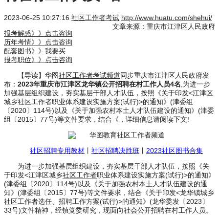
2023-06-25 10:27:16
社区工作者考试
http://www.huatu.com/shehui/
文章来源：重庆市江津区人民政府
报考解惑》》点击咨询
历年考情》》点击咨询
配套图书》》我要买
报考职位》》点击咨询
【导读】华图
社区工作者考试频道
同步重庆市江津区人民政府发
布：
2023年重庆市江津区龙华镇公开招聘在村工作人员4名
,为进一步
加强基层组织建设，夯实基层干部人才队伍，按照《关于印发<江津区
城乡社区工作者职业体系建设实施方案(试行)>的通知》(津委组
〔2020〕114号)以及《关于加强农村本土人才队伍建设的通知》(津委
组〔2015〕77号)等文件要求，结合《，详细信息请阅读下文!
社区招聘专用教材
丨
社区招聘决胜班
丨
2023社区图书合集
为进一步加强基层组织建设，夯实基层干部人才队伍，按照《关
于印发<江津区城乡
社区工作者
职业体系建设实施方案(试行)>的通知》
(津委组〔2020〕114号)以及《关于加强农村本土人才队伍建设的通
知》(津委组〔2015〕77号)等文件要求，结合《关于印发<龙华镇城乡
社区工作者选任、招聘工作方案(试行)>的通知》(龙华委发〔2023〕
33号)文件精神，经镇党委研究，现面向社会公开招聘在村工作人员。