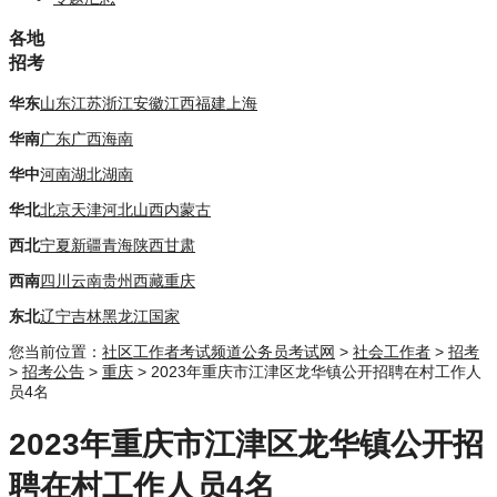
各地
招考
华东
山东
江苏
浙江
安徽
江西
福建
上海
华南
广东
广西
海南
华中
河南
湖北
湖南
华北
北京
天津
河北
山西
内蒙古
西北
宁夏
新疆
青海
陕西
甘肃
西南
四川
云南
贵州
西藏
重庆
东北
辽宁
吉林
黑龙江
国家
您当前位置：
社区工作者考试频道
公务员考试网
>
社会工作者
>
招考
>
招考公告
>
重庆
> 2023年重庆市江津区龙华镇公开招聘在村工作人
员4名
2023年重庆市江津区龙华镇公开招
聘在村工作人员4名