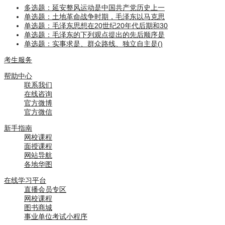
多选题：延安整风运动是中国共产党历史上一
单选题：土地革命战争时期，毛泽东以马克思
单选题：毛泽东思想在20世纪20年代后期和30
单选题：毛泽东的下列观点提出的先后顺序是
单选题：实事求是、群众路线、独立自主是()
考生服务
帮助中心
联系我们
在线咨询
官方微博
官方微信
新手指南
网校课程
面授课程
网站导航
各地华图
在线学习平台
直播会员专区
网校课程
图书商城
事业单位考试小程序