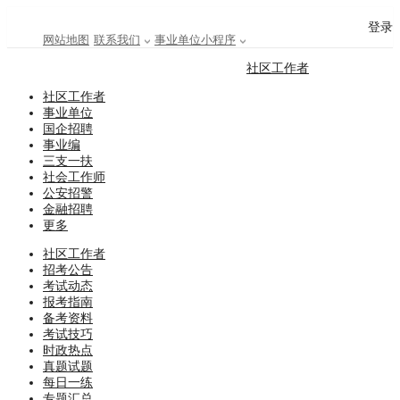
登录
网站地图
联系我们
事业单位小程序
社区工作者
社区工作者
事业单位
国企招聘
事业编
三支一扶
社会工作师
公安招警
金融招聘
更多
社区工作者
招考公告
考试动态
报考指南
备考资料
考试技巧
时政热点
真题试题
每日一练
专题汇总