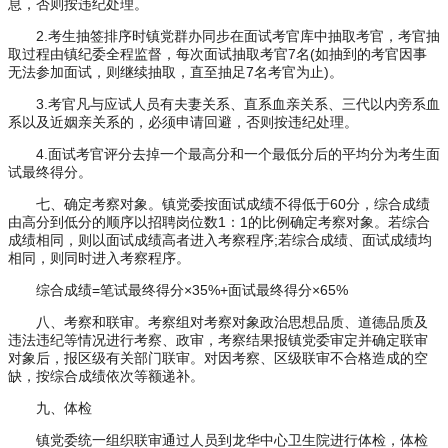
息，否则按违纪处理。
2.考生抽签排序时镇党群办同步在面试考官库中抽取考官，考官抽
取过程由镇纪委全程监督，每次面试抽取考官7名(如抽到的考官因事
无法参加面试，则继续抽取，直至抽足7名考官为止)。
3.考官凡与应试人员有夫妻关系、直系血亲关系、三代以内旁系血
系以及近姻亲关系的，必须申请回避，否则按违纪处理。
4.面试考官评分去掉一个最高分和一个最低分后的平均分为考生面
试最终得分。
七、确定考察对象。镇党委按面试成绩不得低于60分，综合成绩
由高分到低分的顺序以招聘岗位数1：1的比例确定考察对象。若综合
成绩相同，则以面试成绩高者进入考察程序;若综合成绩、面试成绩均
相同，则同时进入考察程序。
综合成绩=笔试最终得分×35%+面试最终得分×65%
八、考察和联审。考察组对考察对象政治思想品质、道德品质及
违法违纪等情况进行考察、政审，考察结果报镇党委审定并确定联审
对象后，报区级有关部门联审。对因考察、区级联审不合格造成的空
缺，按综合成绩依次等额递补。
九、体检
镇党委统一组织联审通过人员到龙华中心卫生院进行体检，体检