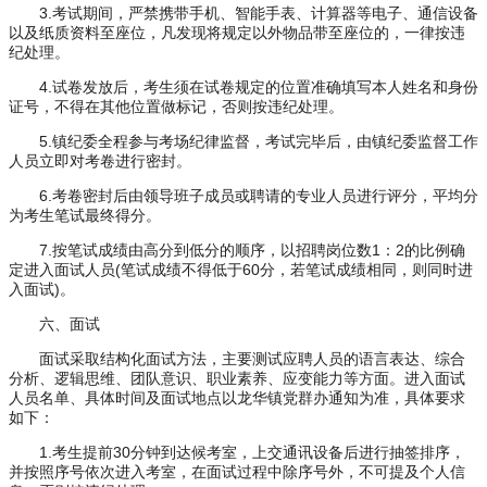
3.考试期间，严禁携带手机、智能手表、计算器等电子、通信设备
以及纸质资料至座位，凡发现将规定以外物品带至座位的，一律按违
纪处理。
4.试卷发放后，考生须在试卷规定的位置准确填写本人姓名和身份
证号，不得在其他位置做标记，否则按违纪处理。
5.镇纪委全程参与考场纪律监督，考试完毕后，由镇纪委监督工作
人员立即对考卷进行密封。
6.考卷密封后由领导班子成员或聘请的专业人员进行评分，平均分
为考生笔试最终得分。
7.按笔试成绩由高分到低分的顺序，以招聘岗位数1：2的比例确
定进入面试人员(笔试成绩不得低于60分，若笔试成绩相同，则同时进
入面试)。
六、面试
面试采取结构化面试方法，主要测试应聘人员的语言表达、综合
分析、逻辑思维、团队意识、职业素养、应变能力等方面。进入面试
人员名单、具体时间及面试地点以龙华镇党群办通知为准，具体要求
如下：
1.考生提前30分钟到达候考室，上交通讯设备后进行抽签排序，
并按照序号依次进入考室，在面试过程中除序号外，不可提及个人信