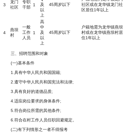
龙门
专职
及
45周岁以下
社区或在龙华镇龙门社
3
1
社区
干部
以
区居住1年以上
上
高
一般
中
户籍地需为龙华镇燕坝
燕坝
工作
及
45周岁以下
村或在龙华镇燕坝村居
4
1
村
人员
以
住1年以上
上
三、招聘范围和对象
(一)基本条件
1.具有中华人民共和国国籍;
2.遵守中华人民共和国宪法和法律;
3.具有良好的道德品质;
4.适应岗位要求的身体条件;
5.符合岗位所需的其他条件;
6.符合在村工作人员任职回避规定。
(二)有下列情形之一者不得报考