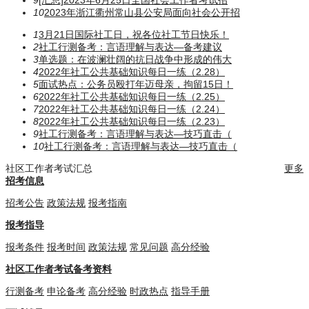
9
[汇总]2023年6月25日全国社会工作者考试招
10
2023年浙江衢州常山县公安局面向社会公开招
1
3月21日国际社工日，祝各位社工节日快乐！
2
社工行测备考：言语理解与表达—备考建议
3
单选题：在波澜壮阔的抗日战争中形成的伟大
4
2022年社工公共基础知识每日一练（2.28）
5
面试热点：公务员殴打年迈母亲，拘留15日！
6
2022年社工公共基础知识每日一练（2.25）
7
2022年社工公共基础知识每日一练（2.24）
8
2022年社工公共基础知识每日一练（2.23）
9
社工行测备考：言语理解与表达—技巧直击（
10
社工行测备考：言语理解与表达—技巧直击（
社区工作者考试汇总
更多
招考信息
招考公告
政策法规
报考指南
报考指导
报考条件
报考时间
政策法规
常见问题
高分经验
社区工作者考试备考资料
行测备考
申论备考
高分经验
时政热点
指导手册