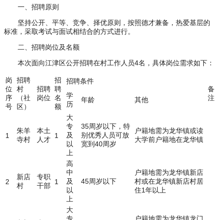
一、招聘原则
坚持公开、平等、竞争、择优原则，按照德才兼备，热爱基层的
标准，采取考试与面试相结合的方式进行。
二、招聘岗位及名额
本次面向江津区公开招聘在村工作人员4名，具体岗位需求如下：
岗
招聘
招
招聘条件
位
村
招聘
聘
备
学
序
（社
岗位
名
注
年龄
其他
历
号
区）
额
大
专
35周岁以下，特
朱羊
本土
户籍地需为龙华镇或读
及
别优秀人员可放
1
1
寺村
人才
大学前户籍地在龙华镇
以
宽到40周岁
上
高
中
户籍地需为龙华镇新店
新店
专职
及
45周岁以下
村或在龙华镇新店村居
2
1
村
干部
以
住1年以上
上
大
专
户籍地需为龙华镇龙门