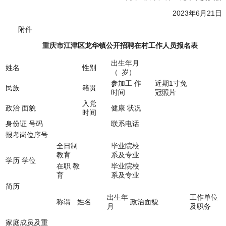
2023年6月21日
附件
重庆市江津区龙华镇公开招聘在村工作人员报名表
出生年月
姓名
性别
（ 岁）
参加工 作
近期1寸免
民族
籍贯
时间
冠照片
入党
政治 面貌
健康 状况
时间
身份证 号码
联系电话
报考岗位序号
全日制
毕业院校
教育
系及专业
学历 学位
在职 教
毕业院校
育
系及专业
简历
出生年
工作单位
称谓
姓名
政治面貌
月
及职务
家庭成员及重