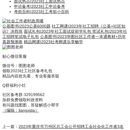
面试热点
|
2023社工面试热点
申论备考
|
2023社工申论备考
考前百科
|
2023社工考前小百科
公基图书
|
2023公基6000题
社工网课
|
2023年社工招聘《公基+社区知
识》决胜班
面试礼包
|
2023年社工面试提前学礼包
笔试礼包
|
2023年社
工招聘笔试电子礼包
公基图书
|
2023华图社区工作者一本通教材+历年
真题预测卷
精品网课
|
2023社考网课乐享畅学
贴心微信客服
微信号：
图图老师
领取2023社工社区备考礼包
精品内容抢先看，专业客服答疑
Q群福利小灶
社区备考群
:329199562
加群免费领取时政资料
有问题找图图，答疑解惑小帮手
（编辑：liangxida）
上一篇：
2023年重庆市万州区总工会公开招聘工会社会化工作者3名