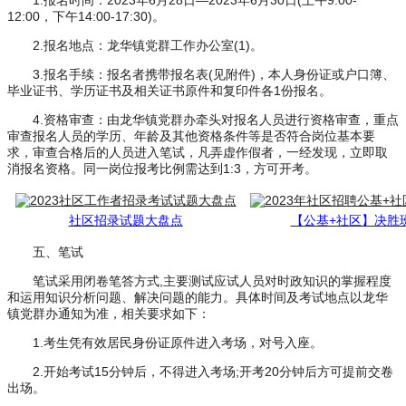
1.报名时间：2023年6月28日—2023年6月30日(上午9:00-
12:00，下午14:00-17:30)。
2.报名地点：龙华镇党群工作办公室(1)。
3.报名手续：报名者携带报名表(见附件)，本人身份证或户口簿、
毕业证书、学历证书及相关证书原件和复印件各1份报名。
4.资格审查：由龙华镇党群办牵头对报名人员进行资格审查，重点
审查报名人员的学历、年龄及其他资格条件等是否符合岗位基本要
求，审查合格后的人员进入笔试，凡弄虚作假者，一经发现，立即取
消报名资格。同一岗位报考比例需达到1:3，方可开考。
社区招录试题大盘点
【公基+社区】决胜
五、笔试
笔试采用闭卷笔答方式,主要测试应试人员对时政知识的掌握程度
和运用知识分析问题、解决问题的能力。具体时间及考试地点以龙华
镇党群办通知为准，相关要求如下：
1.考生凭有效居民身份证原件进入考场，对号入座。
2.开始考试15分钟后，不得进入考场;开考20分钟后方可提前交卷
出场。