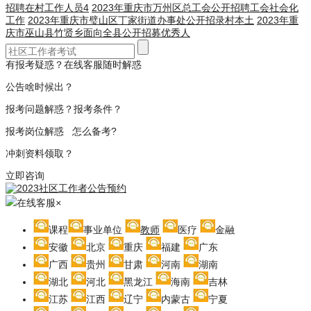
招聘在村工作人员4
2023年重庆市万州区总工会公开招聘工会社会化
工作
2023年重庆市璧山区丁家街道办事处公开招录村本土
2023年重
庆市巫山县竹贤乡面向全县公开招募优秀人
有报考疑惑？在线客服随时解惑
公告啥时候出？
报考问题解惑？报考条件？
报考岗位解惑 怎么备考?
冲刺资料领取？
立即咨询
在线客服
×
课程
事业单位
教师
医疗
金融
安徽
北京
重庆
福建
广东
广西
贵州
甘肃
河南
湖南
湖北
河北
黑龙江
海南
吉林
江苏
江西
辽宁
内蒙古
宁夏