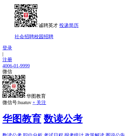
诚聘英才
投递简历
社会招聘
校园招聘
登录
|
注册
4006-01-9999
微信
华图教育
微信号:huatuv
+ 关注
华图教育
数读公考
数读公考
职位分析
考试日程
报考统计
政策解读
图说公告