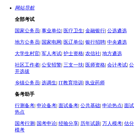
网站导航
全部考试
国家公务员
|
事业单位
|
医疗卫生
|
金融银行
|
公选遴选
地方公务员
|
国家电网
|
医辽单位
|
银行招聘
|
中央遴选
大学生村官
|
军人考试
|
护士资格
|
农信社
|
地方遴选
社区工作者
|
公安招警
|
三支一扶
|
医师资格
|
会计考试
|
公
开选拔
乡镇公务员
|
选调生
|
IT教育培训
|
执业药师
备考助手
行测备考
|
申论备考
|
面试备考
|
公共基础
|
申论热点
|
面试
热点
国考行测
|
国考申论
|
经验分享
|
历年试题
|
万人模考
|
估分
模考