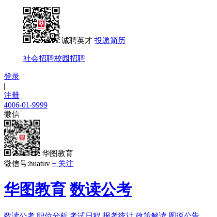
诚聘英才
投递简历
社会招聘
校园招聘
登录
|
注册
4006-01-9999
微信
华图教育
微信号:huatuv
+ 关注
华图教育
数读公考
数读公考
职位分析
考试日程
报考统计
政策解读
图说公告