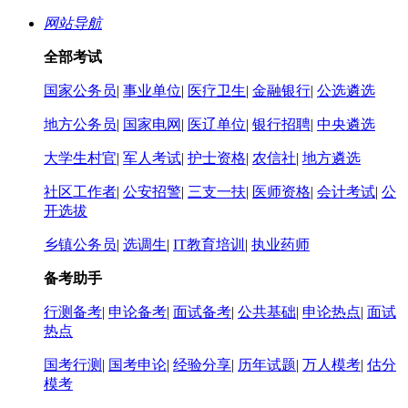
网站导航
全部考试
国家公务员
|
事业单位
|
医疗卫生
|
金融银行
|
公选遴选
地方公务员
|
国家电网
|
医辽单位
|
银行招聘
|
中央遴选
大学生村官
|
军人考试
|
护士资格
|
农信社
|
地方遴选
社区工作者
|
公安招警
|
三支一扶
|
医师资格
|
会计考试
|
公
开选拔
乡镇公务员
|
选调生
|
IT教育培训
|
执业药师
备考助手
行测备考
|
申论备考
|
面试备考
|
公共基础
|
申论热点
|
面试
热点
国考行测
|
国考申论
|
经验分享
|
历年试题
|
万人模考
|
估分
模考