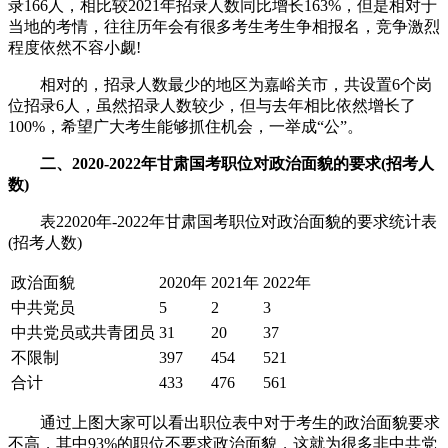
录166人，相比较2021年招录人数同比增长163%，但是相对于
当地的考情，往往历年会有很多考生考生争相报名，竞争激烈
程度依然不容小觑!
相对的，招录人数最少的地区为嘉峪关市，共设置6个岗
位招录6人，虽然招录人数较少，但与去年相比依然增长了
100%，希望广大考生能够抓住机会，一举成“公”。
二、2020-2022年甘肃国考职位对政治面貌的要求(招考人
数)
表22020年-2022年甘肃国考职位对政治面貌的要求统计表
(招考人数)
政治面貌
2020年
2021年
2022年
中共党员
5
2
3
中共党员或共青团员
31
20
37
不限制
397
454
521
合计
433
476
561
通过上图大家可以看出职位表中对于考生的政治面貌要求
不高，其中93%的职位不要求政治面貌，这就为很多非中共党