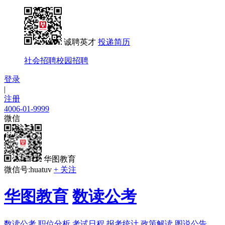
诚聘英才
投递简历
社会招聘
校园招聘
登录
|
注册
4006-01-9999
微信
华图教育
微信号:huatuv
+ 关注
华图教育
数读公考
数读公考
职位分析
考试日程
报考统计
政策解读
图说公告