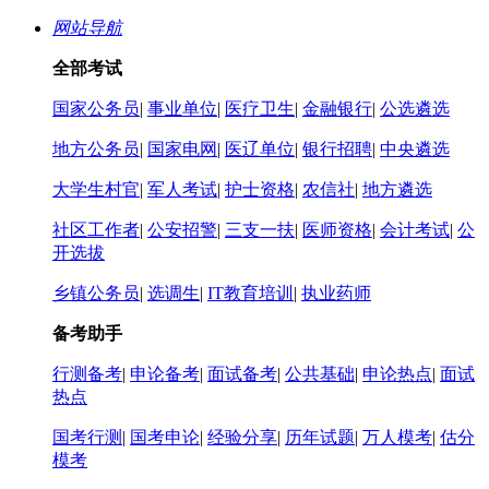
网站导航
全部考试
国家公务员
|
事业单位
|
医疗卫生
|
金融银行
|
公选遴选
地方公务员
|
国家电网
|
医辽单位
|
银行招聘
|
中央遴选
大学生村官
|
军人考试
|
护士资格
|
农信社
|
地方遴选
社区工作者
|
公安招警
|
三支一扶
|
医师资格
|
会计考试
|
公
开选拔
乡镇公务员
|
选调生
|
IT教育培训
|
执业药师
备考助手
行测备考
|
申论备考
|
面试备考
|
公共基础
|
申论热点
|
面试
热点
国考行测
|
国考申论
|
经验分享
|
历年试题
|
万人模考
|
估分
模考