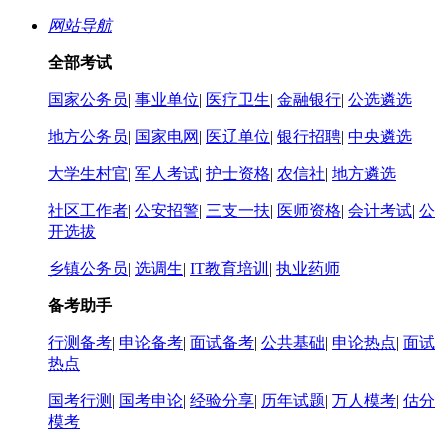
网站导航
全部考试
国家公务员
|
事业单位
|
医疗卫生
|
金融银行
|
公选遴选
地方公务员
|
国家电网
|
医辽单位
|
银行招聘
|
中央遴选
大学生村官
|
军人考试
|
护士资格
|
农信社
|
地方遴选
社区工作者
|
公安招警
|
三支一扶
|
医师资格
|
会计考试
|
公
开选拔
乡镇公务员
|
选调生
|
IT教育培训
|
执业药师
备考助手
行测备考
|
申论备考
|
面试备考
|
公共基础
|
申论热点
|
面试
热点
国考行测
|
国考申论
|
经验分享
|
历年试题
|
万人模考
|
估分
模考