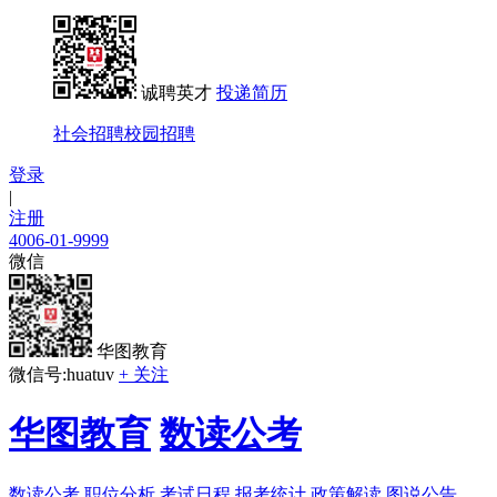
诚聘英才
投递简历
社会招聘
校园招聘
登录
|
注册
4006-01-9999
微信
华图教育
微信号:huatuv
+ 关注
华图教育
数读公考
数读公考
职位分析
考试日程
报考统计
政策解读
图说公告