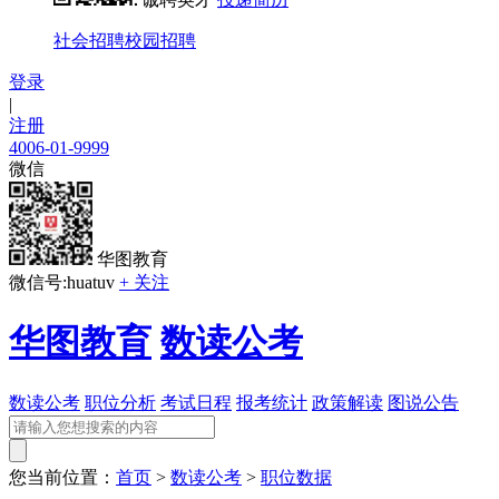
社会招聘
校园招聘
登录
|
注册
4006-01-9999
微信
华图教育
微信号:huatuv
+ 关注
华图教育
数读公考
数读公考
职位分析
考试日程
报考统计
政策解读
图说公告
您当前位置：
首页
>
数读公考
>
职位数据