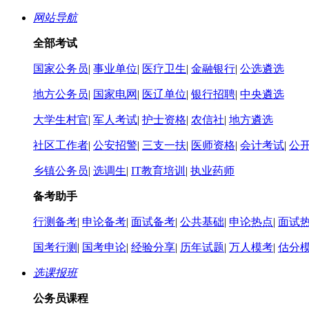
网站导航
全部考试
国家公务员
|
事业单位
|
医疗卫生
|
金融银行
|
公选遴选
地方公务员
|
国家电网
|
医辽单位
|
银行招聘
|
中央遴选
大学生村官
|
军人考试
|
护士资格
|
农信社
|
地方遴选
社区工作者
|
公安招警
|
三支一扶
|
医师资格
|
会计考试
|
公
乡镇公务员
|
选调生
|
IT教育培训
|
执业药师
备考助手
行测备考
|
申论备考
|
面试备考
|
公共基础
|
申论热点
|
面试
国考行测
|
国考申论
|
经验分享
|
历年试题
|
万人模考
|
估分
选课报班
公务员课程