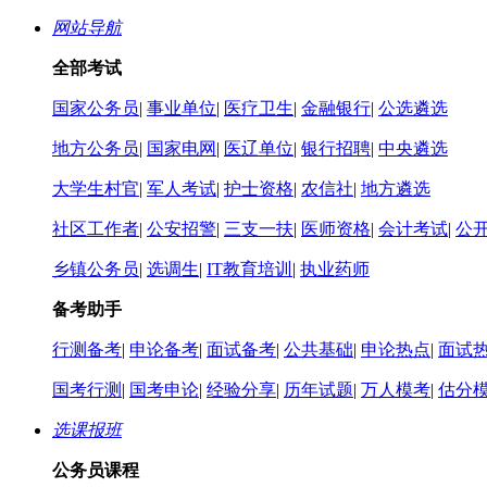
网站导航
全部考试
国家公务员
|
事业单位
|
医疗卫生
|
金融银行
|
公选遴选
地方公务员
|
国家电网
|
医辽单位
|
银行招聘
|
中央遴选
大学生村官
|
军人考试
|
护士资格
|
农信社
|
地方遴选
社区工作者
|
公安招警
|
三支一扶
|
医师资格
|
会计考试
|
公
乡镇公务员
|
选调生
|
IT教育培训
|
执业药师
备考助手
行测备考
|
申论备考
|
面试备考
|
公共基础
|
申论热点
|
面试
国考行测
|
国考申论
|
经验分享
|
历年试题
|
万人模考
|
估分
选课报班
公务员课程