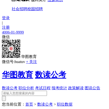
社会招聘
校园招聘
登录
|
注册
4006-01-9999
微信
华图教育
微信号:huatuv
+ 关注
华图教育
数读公考
数读公考
职位分析
考试日程
报考统计
政策解读
图说公告
您当前位置：
首页
>
数读公考
>
职位数据