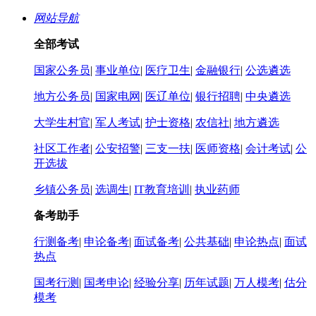
网站导航
全部考试
国家公务员
|
事业单位
|
医疗卫生
|
金融银行
|
公选遴选
地方公务员
|
国家电网
|
医辽单位
|
银行招聘
|
中央遴选
大学生村官
|
军人考试
|
护士资格
|
农信社
|
地方遴选
社区工作者
|
公安招警
|
三支一扶
|
医师资格
|
会计考试
|
公
开选拔
乡镇公务员
|
选调生
|
IT教育培训
|
执业药师
备考助手
行测备考
|
申论备考
|
面试备考
|
公共基础
|
申论热点
|
面试
热点
国考行测
|
国考申论
|
经验分享
|
历年试题
|
万人模考
|
估分
模考