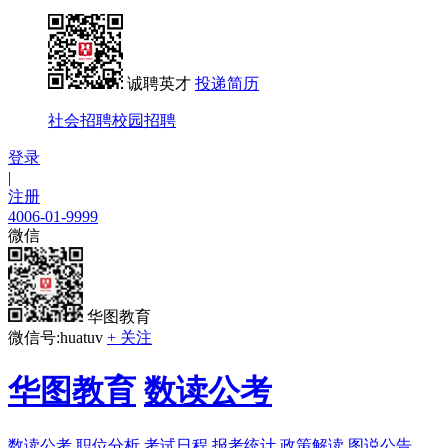
诚聘英才
投递简历
社会招聘
校园招聘
登录
|
注册
4006-01-9999
微信
华图教育
微信号:huatuv
+ 关注
华图教育
数读公考
数读公考
职位分析
考试日程
报考统计
政策解读
图说公告