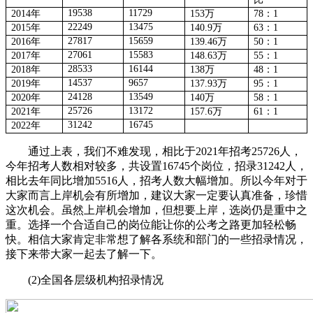
19538
11729
2014年
153万
78
：1
22249
13475
2015年
140.9万
63
：1
27817
15659
2016年
139.46万
50
：1
27061
15583
2017年
148.63万
55
：1
28533
16144
2018年
138万
48
：1
14537
9657
2019年
137.93万
95
：1
24128
13549
2020年
140万
58
：1
25726
13172
2021年
157.6万
61：1
31242
16745
2022年
通过上表，我们不难发现，相比于2021年招考25726人，
今年招考人数相对较多，共设置16745个岗位，招录31242人，
相比去年同比增加5516人，招考人数大幅增加。所以今年对于
大家而言上岸机会有所增加，建议大家一定要认真准备，珍惜
这次机会。虽然上岸机会增加，但想要上岸，选岗仍是重中之
重。选择一个合适自己的岗位能让你的公考之路更加轻松畅
快。相信大家肯定非常想了解各系统和部门的一些招录情况，
接下来带大家一起去了解一下。
(2)全国各层级机构招录情况