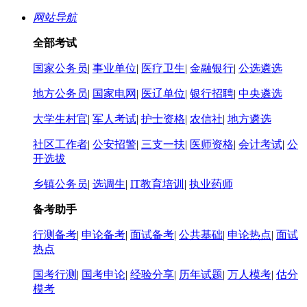
网站导航
全部考试
国家公务员
|
事业单位
|
医疗卫生
|
金融银行
|
公选遴选
地方公务员
|
国家电网
|
医辽单位
|
银行招聘
|
中央遴选
大学生村官
|
军人考试
|
护士资格
|
农信社
|
地方遴选
社区工作者
|
公安招警
|
三支一扶
|
医师资格
|
会计考试
|
公
开选拔
乡镇公务员
|
选调生
|
IT教育培训
|
执业药师
备考助手
行测备考
|
申论备考
|
面试备考
|
公共基础
|
申论热点
|
面试
热点
国考行测
|
国考申论
|
经验分享
|
历年试题
|
万人模考
|
估分
模考