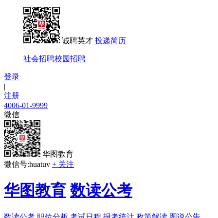
诚聘英才
投递简历
社会招聘
校园招聘
登录
|
注册
4006-01-9999
微信
华图教育
微信号:huatuv
+ 关注
华图教育
数读公考
数读公考
职位分析
考试日程
报考统计
政策解读
图说公告