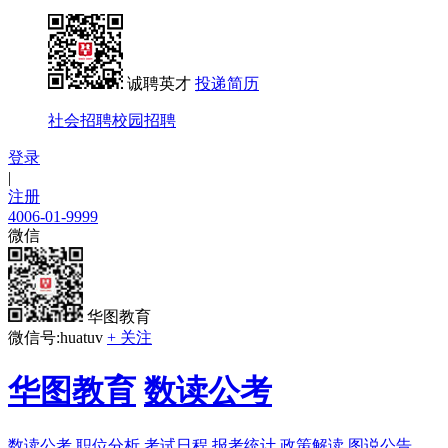
诚聘英才
投递简历
社会招聘
校园招聘
登录
|
注册
4006-01-9999
微信
华图教育
微信号:huatuv
+ 关注
华图教育
数读公考
数读公考
职位分析
考试日程
报考统计
政策解读
图说公告