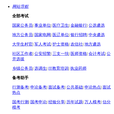
网站导航
全部考试
国家公务员
|
事业单位
|
医疗卫生
|
金融银行
|
公选遴选
地方公务员
|
国家电网
|
医辽单位
|
银行招聘
|
中央遴选
大学生村官
|
军人考试
|
护士资格
|
农信社
|
地方遴选
社区工作者
|
公安招警
|
三支一扶
|
医师资格
|
会计考试
|
公
开选拔
乡镇公务员
|
选调生
|
IT教育培训
|
执业药师
备考助手
行测备考
|
申论备考
|
面试备考
|
公共基础
|
申论热点
|
面试
热点
国考行测
|
国考申论
|
经验分享
|
历年试题
|
万人模考
|
估分
模考