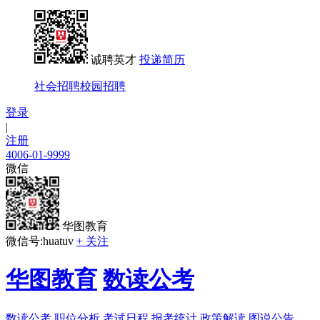
诚聘英才
投递简历
社会招聘
校园招聘
登录
|
注册
4006-01-9999
微信
华图教育
微信号:huatuv
+ 关注
华图教育
数读公考
数读公考
职位分析
考试日程
报考统计
政策解读
图说公告