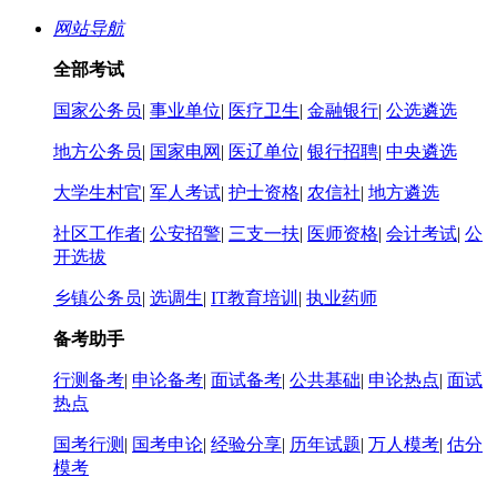
网站导航
全部考试
国家公务员
|
事业单位
|
医疗卫生
|
金融银行
|
公选遴选
地方公务员
|
国家电网
|
医辽单位
|
银行招聘
|
中央遴选
大学生村官
|
军人考试
|
护士资格
|
农信社
|
地方遴选
社区工作者
|
公安招警
|
三支一扶
|
医师资格
|
会计考试
|
公
开选拔
乡镇公务员
|
选调生
|
IT教育培训
|
执业药师
备考助手
行测备考
|
申论备考
|
面试备考
|
公共基础
|
申论热点
|
面试
热点
国考行测
|
国考申论
|
经验分享
|
历年试题
|
万人模考
|
估分
模考