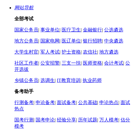
网站导航
全部考试
国家公务员
|
事业单位
|
医疗卫生
|
金融银行
|
公选遴选
地方公务员
|
国家电网
|
医辽单位
|
银行招聘
|
中央遴选
大学生村官
|
军人考试
|
护士资格
|
农信社
|
地方遴选
社区工作者
|
公安招警
|
三支一扶
|
医师资格
|
会计考试
|
公
开选拔
乡镇公务员
|
选调生
|
IT教育培训
|
执业药师
备考助手
行测备考
|
申论备考
|
面试备考
|
公共基础
|
申论热点
|
面试
热点
国考行测
|
国考申论
|
经验分享
|
历年试题
|
万人模考
|
估分
模考