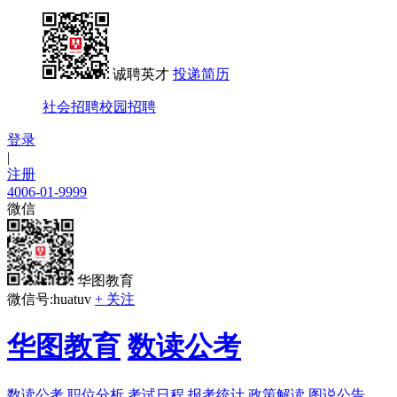
诚聘英才
投递简历
社会招聘
校园招聘
登录
|
注册
4006-01-9999
微信
华图教育
微信号:huatuv
+ 关注
华图教育
数读公考
数读公考
职位分析
考试日程
报考统计
政策解读
图说公告