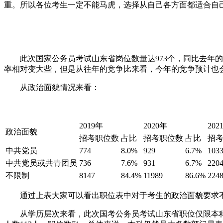
重。所以各位考生一定不能马虎，选择从自己各方面都适合自
此次国家公务员考试山东省岗位数量达973个，同比去年的7
率相对变大些，但是从往年的竞争比来看，今年的竞争预计也
从政治面貌情况来看：
2019年
2020年
202
政治面貌
招考职位数
占比
招考职位数
占比
招
中共党员
774
8.0%
929
6.7%
103
中共党员或共青团员
736
7.6%
931
6.7%
220
不限制
8147
84.4%
11989
86.6%
224
通过上表大家可以看出职位表中对于考生的政治面貌要求不
从学历层次来看，此次国考公务员考试山东省职位仅限本科