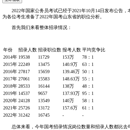
2022年国家公务员考试已经于2021年10月14日发布
为各位考生准备了2022年国考山东省的职位分析。
首先我们来看整体招录情况：
年份
招录人数
招录职位数
报考人数
平均竞争比
2014年
19538
11729
153万
78：1
2015年
22249
13475
140.9万
63：1
2016年
27817
15659
139.46万
50：1
2017年
27061
15583
148.63万
55：1
2018年
28533
16144
138万
48：1
2019年
14537
9657
137.93万
95：1
2020年
24128
13549
140万
58：1
2021年
25726
13172
157.6万
61：1
2022年
31242
16745
-
-
总体来看，今年国考招录情况岗位数量和招录人数都比去