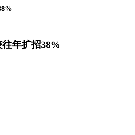
8%
较往年扩招38%