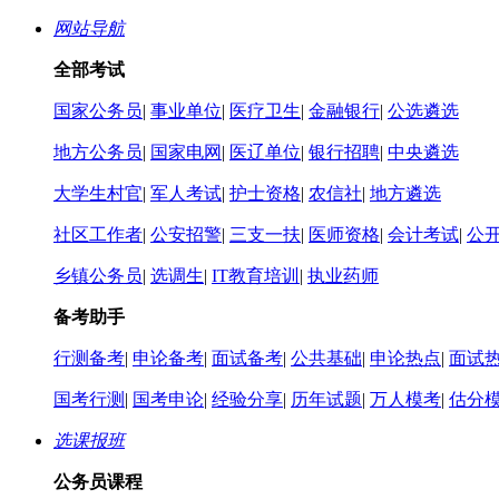
网站导航
全部考试
国家公务员
|
事业单位
|
医疗卫生
|
金融银行
|
公选遴选
地方公务员
|
国家电网
|
医辽单位
|
银行招聘
|
中央遴选
大学生村官
|
军人考试
|
护士资格
|
农信社
|
地方遴选
社区工作者
|
公安招警
|
三支一扶
|
医师资格
|
会计考试
|
公
乡镇公务员
|
选调生
|
IT教育培训
|
执业药师
备考助手
行测备考
|
申论备考
|
面试备考
|
公共基础
|
申论热点
|
面试
国考行测
|
国考申论
|
经验分享
|
历年试题
|
万人模考
|
估分
选课报班
公务员课程