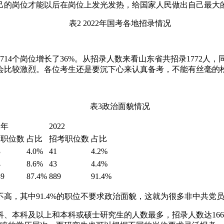
己的岗位才能以后在岗位上发光发热，给国家人民做出自己最大
表2 2022年国考各地招录情况
14个岗位增长了36%。从招录人数来看山东省共招录1772人，
会比较激烈。各位考生还是要沉下心来认真备考，不能有丝毫的
表3政治面貌情况
1年
2022
考职位数
占比
招考职位数
占比
3
4.0%
41
4.2%
4
8.6%
43
4.4%
89
87.4%
889
91.4%
高，其中91.4%的职位不要求政治面貌，这就为很多非中共党
、本科及以上和本科或硕士研究生的人数最多，招录人数达166