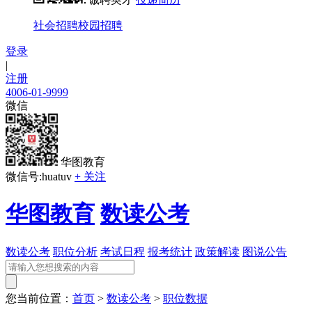
社会招聘
校园招聘
登录
|
注册
4006-01-9999
微信
华图教育
微信号:huatuv
+ 关注
华图教育
数读公考
数读公考
职位分析
考试日程
报考统计
政策解读
图说公告
您当前位置：
首页
>
数读公考
>
职位数据