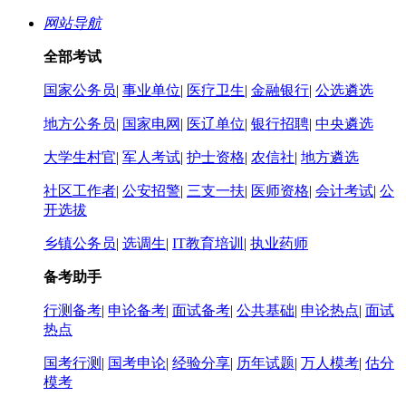
网站导航
全部考试
国家公务员
|
事业单位
|
医疗卫生
|
金融银行
|
公选遴选
地方公务员
|
国家电网
|
医辽单位
|
银行招聘
|
中央遴选
大学生村官
|
军人考试
|
护士资格
|
农信社
|
地方遴选
社区工作者
|
公安招警
|
三支一扶
|
医师资格
|
会计考试
|
公
开选拔
乡镇公务员
|
选调生
|
IT教育培训
|
执业药师
备考助手
行测备考
|
申论备考
|
面试备考
|
公共基础
|
申论热点
|
面试
热点
国考行测
|
国考申论
|
经验分享
|
历年试题
|
万人模考
|
估分
模考