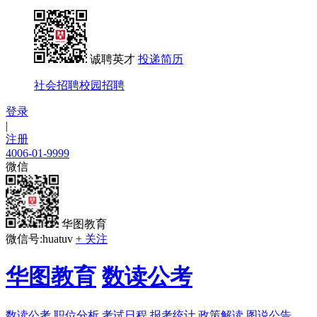
诚聘英才
投递简历
社会招聘
校园招聘
登录
|
注册
4006-01-9999
微信
华图教育
微信号:huatuv
+ 关注
华图教育
数读公考
数读公考
职位分析
考试日程
报考统计
政策解读
图说公告