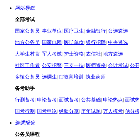
网站导航
全部考试
国家公务员
|
事业单位
|
医疗卫生
|
金融银行
|
公选遴选
地方公务员
|
国家电网
|
医辽单位
|
银行招聘
|
中央遴选
大学生村官
|
军人考试
|
护士资格
|
农信社
|
地方遴选
社区工作者
|
公安招警
|
三支一扶
|
医师资格
|
会计考试
|
公
乡镇公务员
|
选调生
|
IT教育培训
|
执业药师
备考助手
行测备考
|
申论备考
|
面试备考
|
公共基础
|
申论热点
|
面试
国考行测
|
国考申论
|
经验分享
|
历年试题
|
万人模考
|
估分
选课报班
公务员课程