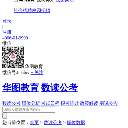
社会招聘
校园招聘
登录
|
注册
4006-01-9999
微信
华图教育
微信号:huatuv
+ 关注
华图教育
数读公考
数读公考
职位分析
考试日程
报考统计
政策解读
图说公告
您当前位置：
首页
>
数读公考
>
职位数据