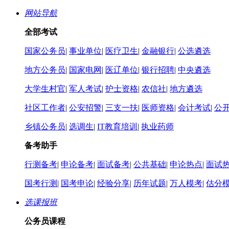
网站导航
全部考试
国家公务员
|
事业单位
|
医疗卫生
|
金融银行
|
公选遴选
地方公务员
|
国家电网
|
医辽单位
|
银行招聘
|
中央遴选
大学生村官
|
军人考试
|
护士资格
|
农信社
|
地方遴选
社区工作者
|
公安招警
|
三支一扶
|
医师资格
|
会计考试
|
公
乡镇公务员
|
选调生
|
IT教育培训
|
执业药师
备考助手
行测备考
|
申论备考
|
面试备考
|
公共基础
|
申论热点
|
面试
国考行测
|
国考申论
|
经验分享
|
历年试题
|
万人模考
|
估分
选课报班
公务员课程