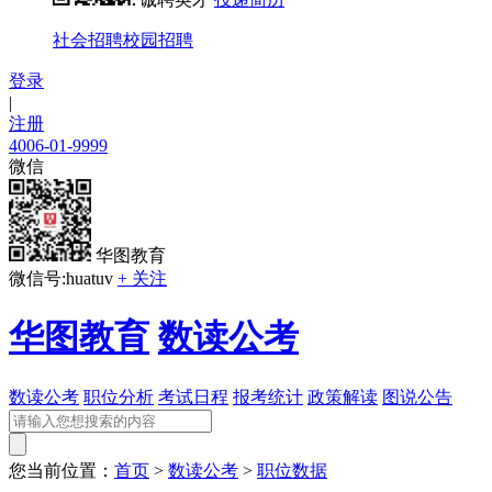
社会招聘
校园招聘
登录
|
注册
4006-01-9999
微信
华图教育
微信号:huatuv
+ 关注
华图教育
数读公考
数读公考
职位分析
考试日程
报考统计
政策解读
图说公告
您当前位置：
首页
>
数读公考
>
职位数据