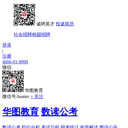
诚聘英才
投递简历
社会招聘
校园招聘
登录
|
注册
4006-01-9999
微信
华图教育
微信号:huatuv
+ 关注
华图教育
数读公考
数读公考
职位分析
考试日程
报考统计
政策解读
图说公告