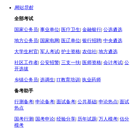
网站导航
全部考试
国家公务员
|
事业单位
|
医疗卫生
|
金融银行
|
公选遴选
地方公务员
|
国家电网
|
医辽单位
|
银行招聘
|
中央遴选
大学生村官
|
军人考试
|
护士资格
|
农信社
|
地方遴选
社区工作者
|
公安招警
|
三支一扶
|
医师资格
|
会计考试
|
公
开选拔
乡镇公务员
|
选调生
|
IT教育培训
|
执业药师
备考助手
行测备考
|
申论备考
|
面试备考
|
公共基础
|
申论热点
|
面试
热点
国考行测
|
国考申论
|
经验分享
|
历年试题
|
万人模考
|
估分
模考