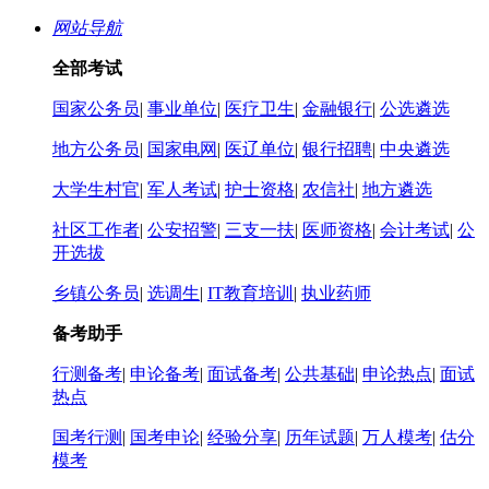
网站导航
全部考试
国家公务员
|
事业单位
|
医疗卫生
|
金融银行
|
公选遴选
地方公务员
|
国家电网
|
医辽单位
|
银行招聘
|
中央遴选
大学生村官
|
军人考试
|
护士资格
|
农信社
|
地方遴选
社区工作者
|
公安招警
|
三支一扶
|
医师资格
|
会计考试
|
公
开选拔
乡镇公务员
|
选调生
|
IT教育培训
|
执业药师
备考助手
行测备考
|
申论备考
|
面试备考
|
公共基础
|
申论热点
|
面试
热点
国考行测
|
国考申论
|
经验分享
|
历年试题
|
万人模考
|
估分
模考