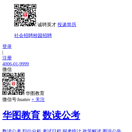
诚聘英才
投递简历
社会招聘
校园招聘
登录
|
注册
4006-01-9999
微信
华图教育
微信号:huatuv
+ 关注
华图教育
数读公考
数读公考
职位分析
考试日程
报考统计
政策解读
图说公告