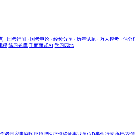
点
· 国考行测
· 国考申论
· 经验分享
· 历年试题
· 万人模考
· 估分
课程
练习题库
千面面试AI
学习园地
作者
国家电网
医疗招聘
医疗资格证
事业单位D类
银行
农商行/农