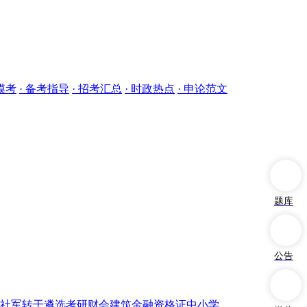
模考
· 备考指导
· 招考汇总
· 时政热点
· 申论范文
题库
公告
信社
军转干
遴选
考研
财会
建筑
金融资格证
中小学