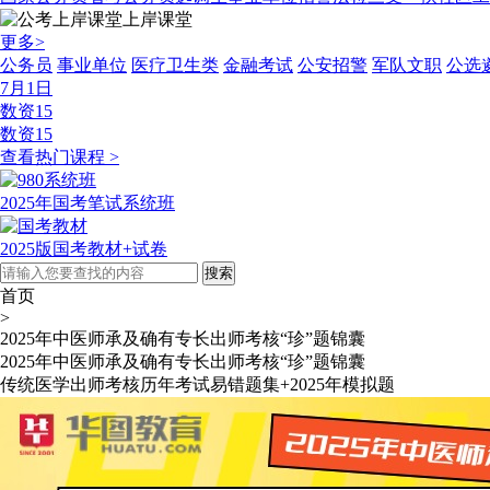
上岸课堂
更多>
公务员
事业单位
医疗卫生类
金融考试
公安招警
军队文职
公选
7月1日
数资15
数资15
查看热门课程 >
2025年国考笔试系统班
2025版国考教材+试卷
首页
>
2025年中医师承及确有专长出师考核“珍”题锦囊
2025年中医师承及确有专长出师考核“珍”题锦囊
传统医学出师考核历年考试易错题集+2025年模拟题