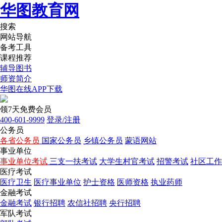
华图教育网
搜索
网站导航
备考工具
课程推荐
辅导图书
师资简介
华图在线APP下载
领7天免费会员
400-601-9999
登录/注册
公务员
各省公务员
国家公务员
乡镇公务员
蒙语网站
事业单位
事业单位考试
三支一扶考试
大学生村官考试
招警考试
社区工作
医疗考试
医疗卫生
医疗事业单位
护士资格
医师资格
执业药师
金融考试
金融考试
银行招聘
农信社招聘
央行招聘
军队考试