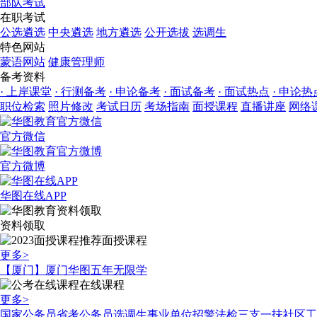
部队考试
在职考试
公选遴选
中央遴选
地方遴选
公开选拔
选调生
特色网站
蒙语网站
健康管理师
备考资料
· 上岸课堂
· 行测备考
· 申论备考
· 面试备考
· 面试热点
· 申论热
职位检索
照片修改
考试日历
考场指南
面授课程
直播讲座
网络
官方微信
官方微博
华图在线APP
资料领取
面授课程
更多>
【厦门】厦门华图五年无限学
在线课程
更多>
国家公务员
省考公务员
选调生
事业单位
招警
法检
三支一扶
社区工