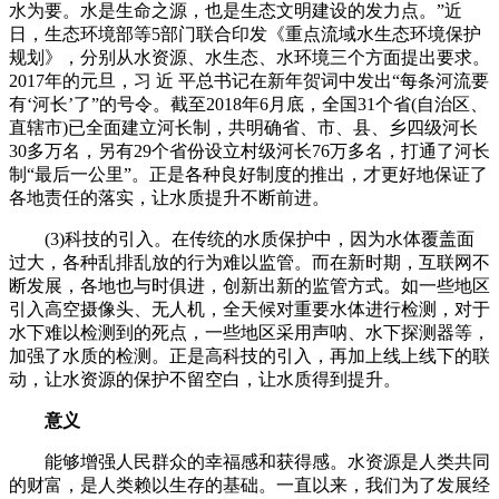
水为要。水是生命之源，也是生态文明建设的发力点。”近
日，生态环境部等5部门联合印发《重点流域水生态环境保护
规划》，分别从水资源、水生态、水环境三个方面提出要求。
2017年的元旦，习 近 平总书记在新年贺词中发出“每条河流要
有‘河长’了”的号令。截至2018年6月底，全国31个省(自治区、
直辖市)已全面建立河长制，共明确省、市、县、乡四级河长
30多万名，另有29个省份设立村级河长76万多名，打通了河长
制“最后一公里”。正是各种良好制度的推出，才更好地保证了
各地责任的落实，让水质提升不断前进。
(3)科技的引入。在传统的水质保护中，因为水体覆盖面
过大，各种乱排乱放的行为难以监管。而在新时期，互联网不
断发展，各地也与时俱进，创新出新的监管方式。如一些地区
引入高空摄像头、无人机，全天候对重要水体进行检测，对于
水下难以检测到的死点，一些地区采用声呐、水下探测器等，
加强了水质的检测。正是高科技的引入，再加上线上线下的联
动，让水资源的保护不留空白，让水质得到提升。
意义
能够增强人民群众的幸福感和获得感。水资源是人类共同
的财富，是人类赖以生存的基础。一直以来，我们为了发展经