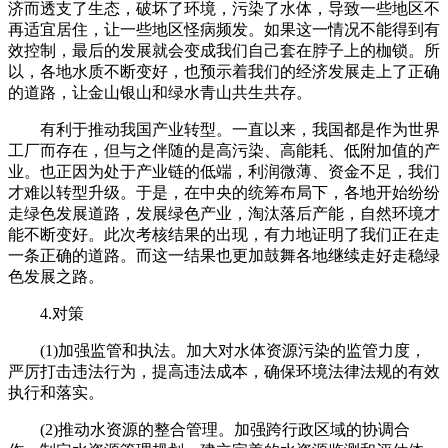
济而透支了生态，破坏了环境，污染了水体，导致一些地区不
再适宜居住，让一些地区怪病频发。如果这一情况不能得到有
效控制，最后的发展就会变成我们自己套在脖子上的枷锁。所
以，各地水质不断变好，也预示着我们的经济发展走上了正确
的道路，让金山银山和绿水青山共生共存。
有利于推动我国产业转型。一直以来，我国都是作为世界
工厂而存在，但与之伴随的是高污染、高能耗、低附加值的产
业。也正因为处于产业链的低端，利润微薄、资金不足，我们
才难以转型升级。于是，在中央的统筹布局下，各地开始纷纷
走绿色发展道路，发展绿色产业，淘汰落后产能，自然环境才
能不断变好。此次考核结果的出现，有力地证明了我们正在走
一条正确的道路。而这一结果也更加鼓舞各地继续走好走稳绿
色发展之路。
4.对策
(1)加强监管和执法。加大对水体资源污染的监管力度，
严厉打击违法行为，提高违法成本，确保环境法律法规的有效
执行和落实。
(2)推动水资源的整合管理。加强跨行政区域的协调合