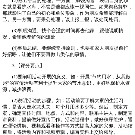
(2)做出恰当的处理。一方面，加强沟通，表明自身的职
责就是看护水库，不管是谁都应该一视同仁。如果徇私舞弊，
那就影响了自己的初心和单位形象，作为朋友希望能理解自
己。另一方面，要秉公处理，该上报上报，该处罚处罚。
(3)事后沟通。找个合适的时间再去他家，跟他说明情
况，希望他理解你的难处。
(4)事后总结。要继续坚持原则，也要和家人朋友提前打
好招呼，让他们不要再做出类似的事情。
3.【评分要点】
(1)要阐明活动开展的意义。如：开展“节约用水，从我做
起”的宣传活动有利于提升大家的节水意识，更好地保护水资
源，减少浪费。
(2)说明活动的步骤。如：活动前要了解大家的生活习
惯，是否人走水龙头关，每个月用水多少等。然后，制定方
案，确定宣传时间、地点、方式和内容。联系主讲人，制定宣
讲资料，提前做好宣传工作。活动过程中，做好秩序维护，通
过理论讲解、视频观看和操作等方式提高大家的兴趣。活动结
束后，将活动内容和视频剪辑，编写资料上交给领导。