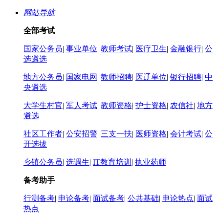
网站导航
全部考试
国家公务员
|
事业单位
|
教师考试
|
医疗卫生
|
金融银行
|
公
选遴选
地方公务员
|
国家电网
|
教师招聘
|
医辽单位
|
银行招聘
|
中
央遴选
大学生村官
|
军人考试
|
教师资格
|
护士资格
|
农信社
|
地方
遴选
社区工作者
|
公安招警
|
三支一扶
|
医师资格
|
会计考试
|
公
开选拔
乡镇公务员
|
选调生
|
IT教育培训
|
执业药师
备考助手
行测备考
|
申论备考
|
面试备考
|
公共基础
|
申论热点
|
面试
热点