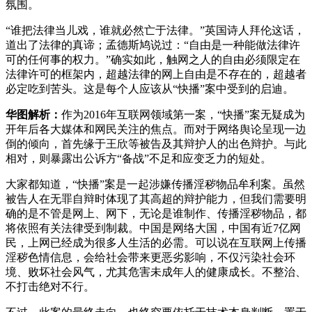
氛围。
“谁把法律当儿戏，谁就必然亡于法律。”英国诗人拜伦这话，
道出了法律的真谛；孟德斯鸠说过：“自由是一种能做法律许
可的任何事的权力。”确实如此，触网之人的自由必须限定在
法律许可的框架内，超越法律的网上自由是不存在的，超越者
必定吃到苦头。这是每个人应该从“快播”案中受到的启迪。
华图解析：
作为2016年互联网领域第一案，“快播”案无疑成为
开年后各大媒体和网民关注的焦点。而对于网络舆论呈现一边
倒的倾向，首先缘于王欣等被告及其辩护人的出色辩护。与此
相对，则暴露出公诉方“备战”不足和应变乏力的短处。
大家都知道，“快播”案是一起涉嫌传播淫秽物品牟利案。虽然
被告人在无罪自辩时体现了其高超的辩护能力，但我们需要明
确的是不管是网上、网下，无论是谁制作、传播淫秽物品，都
将依照有关法律受到制裁。中国是网络大国，中国有近7亿网
民，上网已经成为很多人生活的必需。可以说在互联网上传播
淫秽色情信息，会给社会带来更恶劣影响，不仅污染社会环
境、败坏社会风气，尤其危害未成年人的健康成长。不整治、
不打击绝对不行。