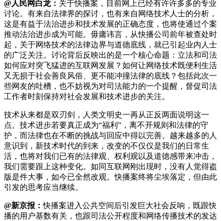
@人民网白龙：
关于快播案，目前网上已经有许许多多的专业
讨论。有来自法律界的探讨，也有来自网络技术人士的分析，
这是有益于法治进步和技术发展的正确态度，也将使通过个案
推动法治进步成为可能。毋庸讳言，从快播公司前年被查处时
起，关于网络技术的法律边界与道德底线，就已引起业内人士
的广泛关注。讨论背后反映出的是一个核心命题：立法和司法
如何应对突飞猛进的互联网发展？如何让网络技术既便利生活
又无损于社会善良风俗、更不能冲撞法律的底线？包括此次一
些网友的吐槽，也不妨视为对司法能力的一个提醒，督促司法
工作者时刻保持对社会发展和技术进步的关注。
技术从来都是双刃剑，人类文明史一再从正反两面说明这一
点。技术进步若要真正成为“福利”，离不开规则和法律的守
护，而法律也在不断的挑战与回应中得以完善。越来越多的人
意识到，新技术时代的到来，改变的不仅仅是我们的日常生
活，也将对我们已有的法律观、权利观以及道德感带来冲击，
我们需要跟上这种变化。如同互联网刚出现时，没有人觉得盗
版是件大事，如今已全然改观。快播案终将尘埃落定，但由此
引发的思考应当继续。
@新京报：
快播案进入公共空间后引发巨大社会反响，既跟快
播的用户基数有关，也跟司法公开程度和网络传播技术的发达