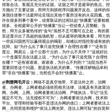
得靠合法、客观且充分的证据。证据之辩才是庭审的焦点。控
方抛出了主要证据，而辩方则抓程序问题展开反击。这样的你
来我往使整个法庭辩论呈现出其他个案所没有的火花四溅。也
许在很多刑事个案中，侦查取证的过程比起“快播案”还要粗糙
得多。全程庭审公开的“快播案”当让一些侦查人员警醒。当
然，辩方众多被热传的“金句”虽然不乏可圈可点之处，有的甚
至还显示出了高超的临场机智，但从庭审的视角来看，辩方的
一些反问固然可以赢得观众的喝彩，却难以对指控形成有效的
抗辩。如“为什么出了事只追究快播？合理性在哪？”“还有百
度云、网易云，这个云那个云的，为什么不关停？”这就好比
一个贪腐官员在法庭上说，“为什么出了事只追究我？合理性
在哪？”“还有谁谁谁、谁谁谁，为什么不判刑？”法院当然不
需要回答这个问题。那是执法机关的事。“传播淫秽物品牟利
罪”非自“快播案”始，当然也不会到“快播案”止。
@荆楚网毛开云：
网络不是真空地带、不是法外之所，治网
者、办网者、上网者都必须依照相关法律、法规及有关政策治
网、办网、上网。治网者要依法治网、严格执法，牢记“法无
规定不可为、法无授权不可为”；办网者要依法办网，技术和
平台、管理和经验等都不是违法办网的借口；上网者要依法上
网，共同营造和维护“依法上网光荣、违法上网可耻”的自觉和