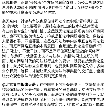
休戚相关：正是“长镜头”全方位的庭审直播，为公众围观这场
总时长达20多小时的“司法大剧”提供了窗口，互联网+法治传
播的技术让庭审变为法治的讲堂。
毫无疑问，讨论与争议也是促使司法个案实现“看得见的正
义”的动力。但也要看到，凝结在该案上的技术与法律因素，
有些有着专业知识的门槛，这些既无法完全跟现实舆论环境隔
绝，也不可能被舆情左右，抑或是把法律问题道德化。像被告
人是否有罪、罪轻罪重，这些在司法范畴内的事宜交给司法裁
决。而庭审网络直播的本质意图，也是通过舆论监督确保“司
法归司法”、不受干扰，而不是呼吁偏离法治理念的“网络审
判”。说到底，快播案上技术与法律、舆情与司法交织的局
面，是对网络时代的司法践行提出的要求：既要在接受舆论监
督中，秉持司法独立公正审判，也要及时回应舆论关切，多向
公众释疑，这样，才能让正义成为法治和舆情的交汇点，也能
让公众观念跟法治理念间得到更多磨合。
@北京青年报张天蔚：
在中国当下的社会语境下，立法禁止淫
秽音像制品的公开传播，有着充分的民意基础，立法过程中也
没有出现太大的争论和波折。而法治社会的基本规则之一，就
是以既有法律作为判断某种行为合法性的依据。既然在中国现
行法律中，传播淫秽音像制品被定罪，则“传淫无罪”就不能成