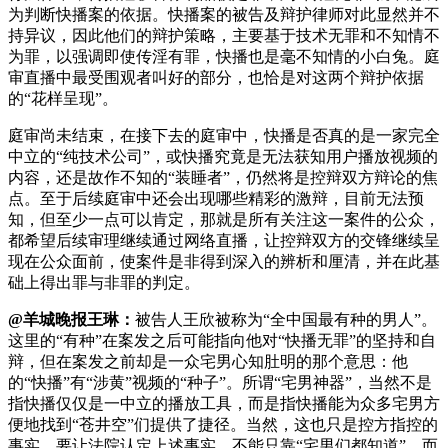
为判断快播案的依据。快播案的被告及辩护律师对此显然并不
持异议，因此他们的辩护策略，主要基于技术无罪和不知情不
为罪，以强调即使传淫有罪，快播也是毫不知情的小白兔。庭
审直播中最受围观者叫好的部分，也恰是对这两个辩护依据
的“花样呈现”。
庭审尚未结束，在接下去的庭审中，快播是否真的是一家完全
中立的“纯技术公司”，或快播究竟是无法获知用户播放视频的
内容，还是故作不知的“装睡者”，仍然将是控辩双方辩论的焦
点。至于后续庭审中还会出现哪些精彩的激辩，目前无法预
知，但至少一点可以肯定，那就是所有关注这一案件的公众，
都希望后续审理继续通过网络直播，让控辩双方的交锋继续呈
现在公众面前，使案件是非得到深入的辨析和厘清，并在此基
础上得出罪与非罪的判定。
@羊城晚报王琳：
被告人王欣被称为“全中国最有种的男人”。
这里的“有种”在案发之后可能指向他对“快播无罪”的坚持和自
辩，但在案发之前却是一众宅男心知肚明的那个意思：他
的“快播”有“涉黄”视频的“种子”。所谓“宅男神器”，当然不是
指快播仅仅是一中立的播放工具，而是指快播能为众多宅男方
便地找到“苍井空”们提供了捷径。当然，这也只是控方指控的
事实。要让法院认定上述事实，不能只靠“宅男们都知道”，而