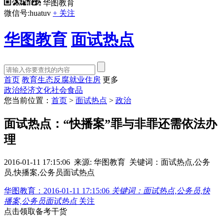
华图教育
微信号:huatuv
+ 关注
华图教育
面试热点
首页
教育
生态
反腐
就业
住房
更多
政治
经济
文化
社会
食品
您当前位置：
首页
>
面试热点
>
政治
面试热点：“快播案”罪与非罪还需依法办
理
2016-01-11 17:15:06
来源: 华图教育
关键词：面试热点,公务
员,快播案,公务员面试热点
华图教育：
2016-01-11 17:15:06
关键词：面试热点,公务员,快
播案,公务员面试热点
关注
点击领取备考干货