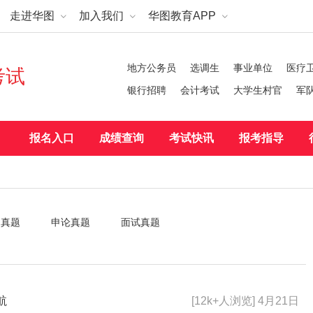
走进华图
加入我们
华图教育APP
地方公务员
选调生
事业单位
医疗
考试
银行招聘
会计考试
大学生村官
军
报名入口
成绩查询
考试快讯
报考指导
测真题
申论真题
面试真题
航
[12k+人浏览] 4月21日