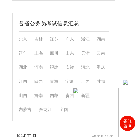
各省公务员考试信息汇总
北京
吉林
江苏
广东
浙江
湖南
辽宁
上海
四川
山东
天津
云南
湖北
河南
福建
安徽
河北
重庆
江西
陕西
青海
宁夏
广西
甘肃
山西
海南
西藏
贵州
新疆
内蒙古
黑龙江
全国
客服
咨询
考试工具
砖题库练题