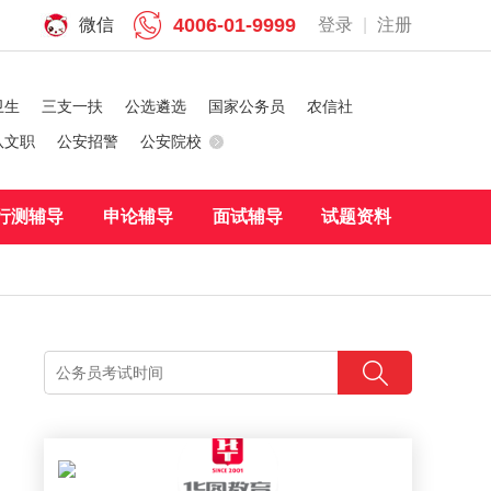
4006-01-9999
微信
登录
|
注册
卫生
三支一扶
公选遴选
国家公务员
农信社
队文职
公安招警
公安院校
行测辅导
申论辅导
面试辅导
试题资料