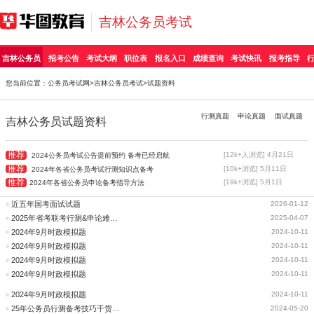
吉林公务员考试
吉林公务员
招考公告
考试大纲
职位表
报名入口
成绩查询
考试快讯
报考指导
您当前位置：
公务员考试网
>
吉林公务员考试
>试题资料
行测真题
申论真题
面试真题
吉林公务员试题资料
推荐
[12k+人浏览] 4月21日
2024公务员考试公告提前预约 备考已经启航
推荐
[10k+浏览] 5月11日
2024年各省公务员考试行测知识点备考
推荐
[19k+浏览] 5月1日
2024年各省公务员申论备考指导方法
近五年国考面试试题
2026-01-12
2025年省考联考行测&申论难度分析|覆盖试题汇总
2025-04-07
2024年9月时政模拟题
2024-10-11
2024年9月时政模拟题
2024-10-11
2024年9月时政模拟题
2024-10-11
2024年9月时政模拟题
2024-10-11
2024年9月时政模拟题
2024-10-11
25年公务员行测备考技巧干货：逻辑判断试题预测-据理力争
2024-05-20