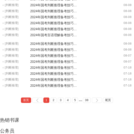
[判断推理]
2024年国考判断推理备考技巧：定义判断解题有妙招
08-08
[判断推理]
2024年国考判断推理备考技巧：三招搞定真假话
08-08
[判断推理]
2024年国考判断推理备考技巧：善用矛盾
08-08
[判断推理]
2024年国考判断推理备考技巧：教你“牵线搭桥”解前提
08-08
[判断推理]
2024年国考判断推理备考技巧：类比推理—巧辩因果
08-08
[判断推理]
2024年国考言语理解备考技巧：主旨观点题——主题词筛选法
08-08
[判断推理]
2024年国考判断推理备考技巧：解决“前提型”的“小窍门”
08-08
[判断推理]
2024年国考判断推理备考技巧：全异关系之矛盾和反对
08-08
[判断推理]
2024年国考判断推理备考技巧：类比对应这个筐
08-07
[判断推理]
2024年国考判断推理备考技巧：如何巧解定义判断
08-07
[判断推理]
2024年国考判断推理备考技巧：聊聊“削弱”那些事儿
07-18
[判断推理]
2024年国考判断推理备考技巧：火眼金睛辨“多真多假”
07-18
[判断推理]
2024年国考判断推理备考技巧：推理分析之快速解决特殊定义叠加题型
07-18
[判断推理]
2024年国考判断推理备考技巧：分析推理之六面体中的移面大法
07-18
...
首页
1
2
3
4
5
38
尾页
热销
书课
公务员