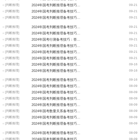
[判断推理]
2024年国考判断推理备考技巧：善用矛盾
09-21
[判断推理]
2024年国考判断推理备考技巧：三招搞定真假话
09-21
[判断推理]
2024年国考判断推理备考技巧：定义判断解题有妙招
09-21
[判断推理]
2024年国考判断推理备考技巧：图形推理之封闭区域
09-21
[判断推理]
2024年国考判断推理备考技巧：常见论证模型之类比推理
09-21
[判断推理]
2024年国考行测备考技巧：答题要从细处着手
09-21
[判断推理]
2024年国考判断推理备考技巧：“连锁推理”之假言命题
09-21
[判断推理]
2024年国考判断推理备考技巧：朴素逻辑如何突破
09-21
[判断推理]
2024年国考判断推理备考技巧：真假话解题之三步走
09-21
[判断推理]
2024年国考判断推理备考技巧：巧解“前提型”之“搭桥法”
09-16
[判断推理]
2024年国考判断推理备考技巧：图形推理—全面认知对称性
09-16
[判断推理]
2024年国考判断推理备考技巧：图形推理对称花式考法大全
09-16
[判断推理]
2024年国考判断推理备考技巧：图形推理对称花式考法大全
08-09
[判断推理]
2024年国考判断推理备考技巧：图形推理—全面认知对称性
08-09
[判断推理]
2024年国考判断推理备考技巧：巧解“前提型”之“搭桥法”
08-09
[判断推理]
2024年国考判断推理备考技巧：真假话解题之三步走
08-09
[判断推理]
2024年国考数量关系备考技巧：正整数范围内求解不定方程
08-09
[判断推理]
2024年国考判断推理备考技巧：朴素逻辑如何突破
08-09
[判断推理]
2024年国考判断推理备考技巧：“连锁推理”之假言命题
08-09
[判断推理]
2024年国考判断推理备考技巧：常见论证模型之类比推理
08-09
[判断推理]
2024年国考判断推理备考技巧：图形推理之封闭区域
08-09