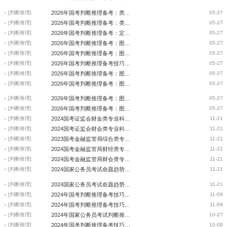
[判断推理]
2026年国考判断推理备考：类比推理—内涵关系
05-27
[判断推理]
2026年国考判断推理备考：类比推理-外延关系
05-27
[判断推理]
2026年国考判断推理备考：定义判断
05-27
[判断推理]
2026年国考判断推理备考：图形推理—视图
05-27
[判断推理]
2026年国考判断推理备考：图形推理—六面体
05-27
[判断推理]
2026年国考判断推理备考技巧：图形推理-功能类
05-27
[判断推理]
2026年国考判断推理备考：图形推理—属性类
05-27
[判断推理]
2026年国考判断推理备考：图形推理—数量类
05-27
[判断推理]
2026年国考判断推理备考：图形推理—样式类
05-27
[判断推理]
2026年国考判断推理备考：图形推理—位置类
05-27
[判断推理]
2024国考证监会财金类专业科目命题趋势分析与备考建议
11-21
[判断推理]
2024国考证监会财会类专业科目命题趋势分析及备考建议
11-21
[判断推理]
2023国考金融监管局综合类专业科目命题趋势分析与备考建议
11-21
[判断推理]
2024国考金融监管局财经类专业科目命题趋势分析与备考建议
11-21
[判断推理]
2024国考金融监管局财会类专业科目命题趋势分析与备考建议
11-21
[判断推理]
2024国家公务员考试命题趋势及考试难度预测之判断推理2
11-21
[判断推理]
2024国家公务员考试命题趋势及考试难度预测之判断推理
11-21
[判断推理]
2024年国考判断推理备考技巧：三视图需要注意点啥？
11-09
[判断推理]
2024年国考判断推理备考技巧：逻辑填空之代词妙用
11-09
[判断推理]
2024年国家公务员考试判断推理备考技巧：三招搞定真假话
10-27
[判断推理]
2024年国考判断推理备考技巧：火眼金睛辨“多真多假”
10-09