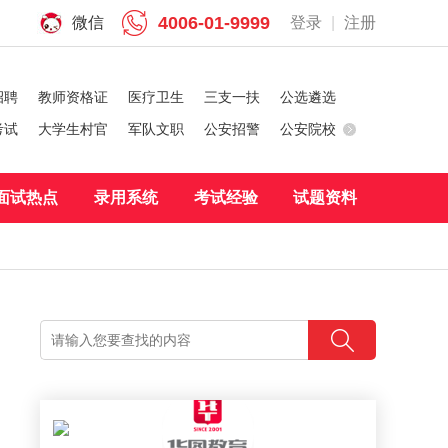
4006-01-9999
微信
登录
|
注册
招聘
教师资格证
医疗卫生
三支一扶
公选遴选
考试
大学生村官
军队文职
公安招警
公安院校
面试热点
录用系统
考试经验
试题资料