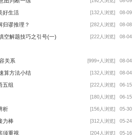
之意图判断一练
[192人浏览]
08-09
美好生活
[132人浏览]
08-09
解归谬推理？
[282人浏览]
08-08
填空解题技巧之引号(一)
[222人浏览]
08-04
容关系
[999+人浏览]
08-04
析速算方法小结
[132人浏览]
08-04
语五组
[222人浏览]
06-15
[180人浏览]
06-15
辨析
[156人浏览]
05-30
接力棒
[312人浏览]
05-24
底须重视
[204人浏览]
05-16