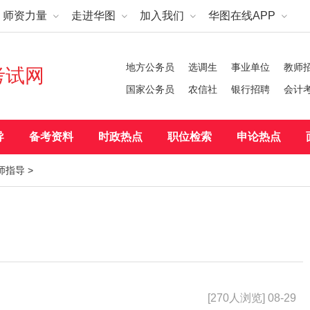
师资力量
走进华图
加入我们
华图在线APP
地方公务员
选调生
事业单位
教师
考试网
国家公务员
农信社
银行招聘
会计
导
备考资料
时政热点
职位检索
申论热点
师指导
>
[270人浏览] 08-29