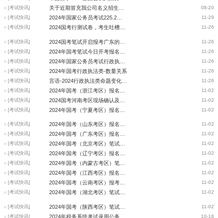
[考试快讯]
关于近期冒充我公司名义招生行为的严正声明
08-20
[考试快讯]
2024年国家公务员考试225.2万人参加笔试，参考率约为86.2%
11-29
[考试快讯]
2024国考行测试卷，考生吐槽题难量大做得想吐
11-26
[考试快讯]
2024国考笔试开启报考广东的人数最多超23万人
11-26
[考试快讯]
2024年国考笔试今日开考报名人数首破300万
11-26
[考试快讯]
2024年国家公务员考试行政执法类命题变化解读-资料
11-26
[考试快讯]
2024年国考行政执法类-数量关系
11-26
[考试快讯]
言语-2024行政执法类命题变化解读
11-26
[考试快讯]
2024年国考（浙江考区）报名确认注意事项
11-02
[考试快讯]
2024国考河南考区现场确认及最低生活保障家庭考生免缴考试费用办理须知
11-02
[考试快讯]
2024年国考（宁夏考区）报名确认须知
11-02
[考试快讯]
2024年国考（山东考区）报名确认注意事项
11-02
[考试快讯]
2024年国考（广东考区）报名确认注意事项
11-02
[考试快讯]
2024年国考（北京考区）笔试报名确认注意事项
11-02
[考试快讯]
2024年国考（辽宁考区）报名确认须知
11-02
[考试快讯]
2024年国考（内蒙古考区）笔试报名确认注意事项
11-02
[考试快讯]
2024年国考（江西考区）报名确认注意事项
11-02
[考试快讯]
2024年国考（云南考区）报考者报名确认须知
11-02
[考试快讯]
2024年国考（湖北考区）笔试报名确认注意事项
11-02
[考试快讯]
2024年国考（陕西考区）笔试报名确认注意事项
11-02
[考试快讯]
2024年税务系统考试录用公务员相关事项通知
10-18