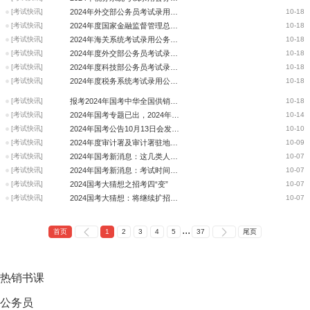
[考试快讯]
2024年外交部公务员考试录用各用人司局考生咨询电话
10-18
[考试快讯]
2024年度国家金融监督管理总局考试录用公务员工作有关事项的公告
10-18
[考试快讯]
2024年海关系统考试录用公务员有关事项说明
10-18
[考试快讯]
2024年度外交部公务员考试录用工作有关说明及注意事项
10-18
[考试快讯]
2024年度科技部公务员考试录用有关事项的说明
10-18
[考试快讯]
2024年度税务系统考试录用公务员相关事项通知
10-18
[考试快讯]
报考2024年国考中华全国供销合作总社
10-18
[考试快讯]
2024年国考专题已出，2024年国考公告还远吗
10-14
[考试快讯]
2024年国考公告10月13日会发布吗
10-10
[考试快讯]
2024年度审计署及审计署驻地方特派员办事处公务员招考宣讲公告
10-09
[考试快讯]
2024年国考新消息：这几类人，重点招录!
10-07
[考试快讯]
2024年国考新消息：考试时间基本确定，是否会扩招？
10-07
[考试快讯]
2024国考大猜想之招考四“变”
10-07
[考试快讯]
2024国考大猜想：将继续扩招，岗位多上岸率高
10-07
...
首页
1
2
3
4
5
37
尾页
热销
书课
公务员