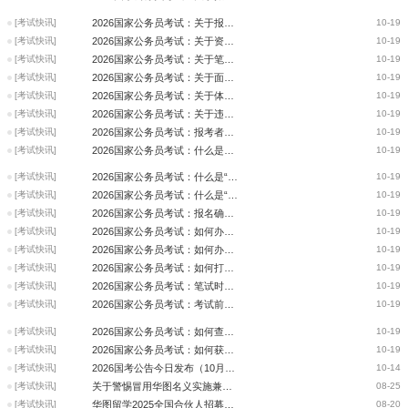
[考试快讯]
2026国家公务员考试：关于报名相关问题
10-19
[考试快讯]
2026国家公务员考试：关于资格审查相关问题
10-19
[考试快讯]
2026国家公务员考试：关于笔试相关问题
10-19
[考试快讯]
2026国家公务员考试：关于面试相关问题
10-19
[考试快讯]
2026国家公务员考试：关于体检和考察相关
10-19
[考试快讯]
2026国家公务员考试：关于违规违纪人员处理
10-19
[考试快讯]
2026国家公务员考试：报考者应当如何备考？
10-19
[考试快讯]
2026国家公务员考试：什么是报名序号？何时可以查询报名序号？
10-19
[考试快讯]
2026国家公务员考试：什么是“照片处理工具”如何使用？
10-19
[考试快讯]
2026国家公务员考试：什么是“照片处理工具”？如何使用？
10-19
[考试快讯]
2026国家公务员考试：报名确认的方式、时间和地点是怎样的？
10-19
[考试快讯]
2026国家公务员考试：如何办理报名确认？
10-19
[考试快讯]
2026国家公务员考试：如何办理减免考试费用手续？
10-19
[考试快讯]
2026国家公务员考试：如何打印准考证？
10-19
[考试快讯]
2026国家公务员考试：笔试时要注意哪些事项？
10-19
[考试快讯]
2026国家公务员考试：考试前遗失了身份证怎么办？
10-19
[考试快讯]
2026国家公务员考试：如何查询笔试成绩？
10-19
[考试快讯]
2026国家公务员考试：如何获得笔试成绩单？
10-19
[考试快讯]
2026国考公告今日发布（10月14日）
10-14
[考试快讯]
关于警惕冒用华图名义实施兼职诈骗的通知​
08-25
[考试快讯]
华图留学2025全国合伙人招募发布会圆满落幕
08-20