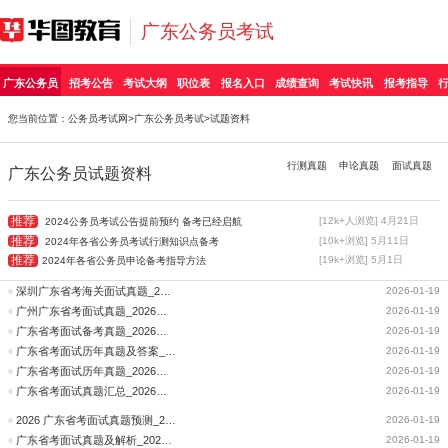
广东公务员考试
广东公务员
招考公告
考试大纲
职位表
报名入口
成绩查询
考试快讯
报考指导
您当前位置：
公务员考试网
>
广东公务员考试
>试题资料
行测真题
申论真题
面试真题
广东公务员试题资料
推荐
[12k+人浏览] 4月21日
2024公务员考试公告提前预约 备考已经启航
推荐
[10k+浏览] 5月11日
2024年各省公务员考试行测知识点备考
推荐
[19k+浏览] 5月1日
2024年各省公务员申论备考指导方法
深圳广东省考海关面试真题_2026广东省考仲恺高新区潼湖镇人民政府资格审核时间、资审材料公告
2026-01-19
广州广东省考面试真题_2026广东省考中山市住房公积金管理中心资格审核时间、资审材料公告
2026-01-19
广东省考面试备考真题_2026广东省考中国共产党揭阳市纪律检查委员会资格审核时间、资审材料公告
2026-01-19
广东省考面试历年真题及答案_2026广东省考中共湛江市赤坎区委机构编制委员会办公室资格审核时间、资审材料公告
2026-01-19
广东省考面试历年真题_2026广东省考中共湛江市赤坎区委党史研究室资格审核时间、资审材料公告
2026-01-19
广东省考面试真题汇总_2026广东省考中共云浮市云安区委组织部资格审核时间、资审材料公告
2026-01-19
2026 广东省考面试真题预测_2026广东省考中共云浮市云安区委政法委员会资格审核时间、资审材料公告
2026-01-19
广东省考面试真题及解析_2026广东省考中共云浮市云安区委宣传部、云浮市云安区文化广电旅游体育局资格审核时间、资审材料公告
2026-01-19