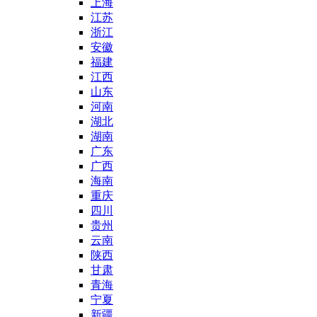
上海
江苏
浙江
安徽
福建
江西
山东
河南
湖北
湖南
广东
广西
海南
重庆
四川
贵州
云南
陕西
甘肃
青海
宁夏
新疆