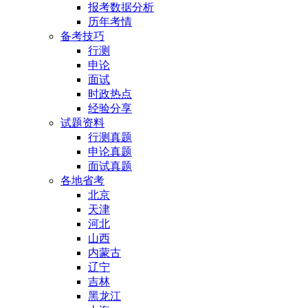
报考数据分析
历年考情
备考技巧
行测
申论
面试
时政热点
经验分享
试题资料
行测真题
申论真题
面试真题
各地省考
北京
天津
河北
山西
内蒙古
辽宁
吉林
黑龙江