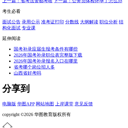
上一篇：省考法警都考啥
下一篇：公务员体检怀孕了怎么办
考生必看
面试公告
录用公示
准考证打印
分数线
大纲解读
职位分析
结
构化面试
专业课
延伸阅读
国考补录应届生报考条件有哪些
2026年国考补录职位表完整版下载
2026年国考补录报名入口在哪里
省考哪个岗位招人多
山西省好考吗
分享到
电脑版
华图APP
网站地图
上岸课堂
意见反馈
copyright ©2026 华图教育版权所有