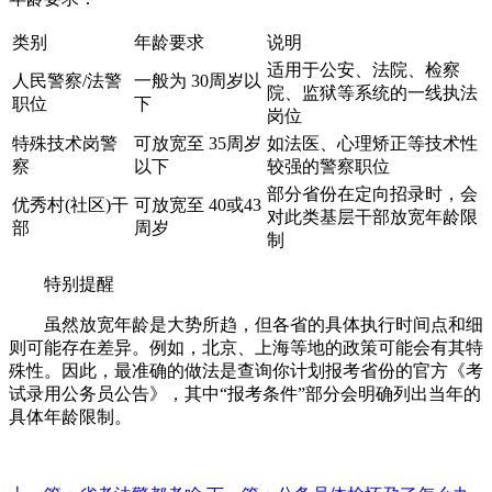
类别
年龄要求
说明
适用于公安、法院、检察
人民警察/法警
一般为 30周岁以
院、监狱等系统的一线执法
职位
下
岗位
特殊技术岗警
可放宽至 35周岁
如法医、心理矫正等技术性
察
以下
较强的警察职位
部分省份在定向招录时，会
优秀村(社区)干
可放宽至 40或43
对此类基层干部放宽年龄限
部
周岁
制
特别提醒
虽然放宽年龄是大势所趋，但各省的具体执行时间点和细
则可能存在差异。例如，北京、上海等地的政策可能会有其特
殊性。因此，最准确的做法是查询你计划报考省份的官方《考
试录用公务员公告》，其中“报考条件”部分会明确列出当年的
具体年龄限制。