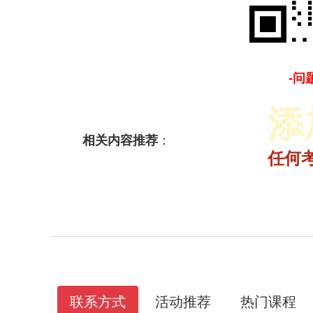
-问
添
相关内容推荐
：
2025省面多师领学理论决胜课
2025年省联考成绩入口|查询时间汇总
2025年各省公务员1元面试礼包
2026省考笔试悦享伴学班【含图书】
任何
联系方式
活动推荐
热门课程