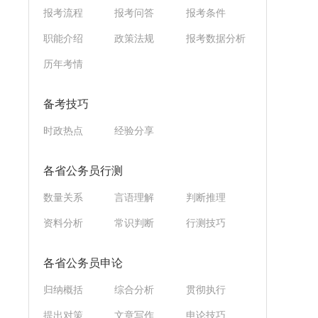
报考流程
报考问答
报考条件
职能介绍
政策法规
报考数据分析
历年考情
备考技巧
时政热点
经验分享
各省公务员行测
数量关系
言语理解
判断推理
资料分析
常识判断
行测技巧
各省公务员申论
归纳概括
综合分析
贯彻执行
提出对策
文章写作
申论技巧