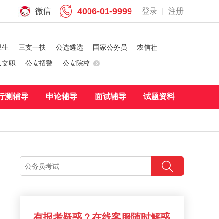
4006-01-9999
微信
登录
|
注册
卫生
三支一扶
公选遴选
国家公务员
农信社
队文职
公安招警
公安院校
行测辅导
申论辅导
面试辅导
试题资料
有报考疑惑？在线客服随时解惑