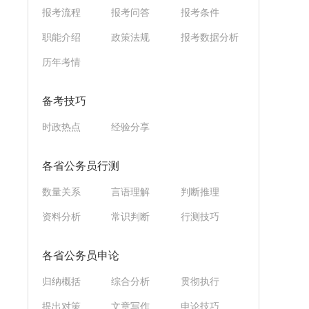
报考流程
报考问答
报考条件
职能介绍
政策法规
报考数据分析
历年考情
备考技巧
时政热点
经验分享
各省公务员行测
数量关系
言语理解
判断推理
资料分析
常识判断
行测技巧
各省公务员申论
归纳概括
综合分析
贯彻执行
提出对策
文章写作
申论技巧