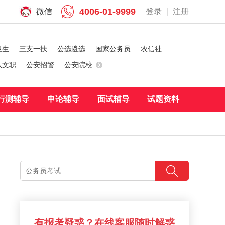
4006-01-9999
微信
登录
|
注册
卫生
三支一扶
公选遴选
国家公务员
农信社
队文职
公安招警
公安院校
行测辅导
申论辅导
面试辅导
试题资料
有报考疑惑？在线客服随时解惑