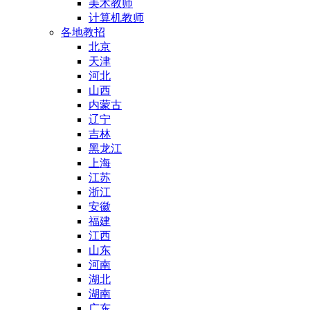
美术教师
计算机教师
各地教招
北京
天津
河北
山西
内蒙古
辽宁
吉林
黑龙江
上海
江苏
浙江
安徽
福建
江西
山东
河南
湖北
湖南
广东