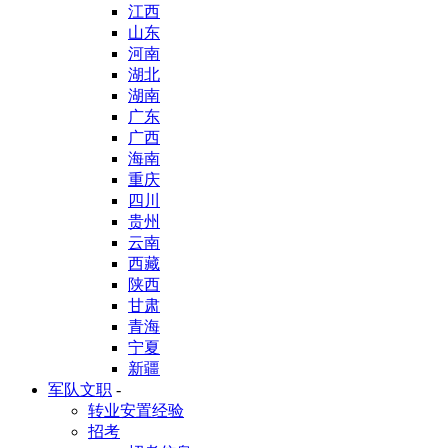
江西
山东
河南
湖北
湖南
广东
广西
海南
重庆
四川
贵州
云南
西藏
陕西
甘肃
青海
宁夏
新疆
军队文职
-
转业安置经验
招考