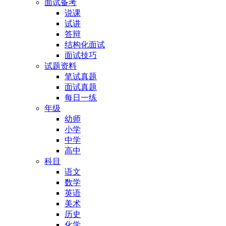
面试备考
说课
试讲
答辩
结构化面试
面试技巧
试题资料
笔试真题
面试真题
每日一练
年级
幼师
小学
中学
高中
科目
语文
数学
英语
美术
历史
化学