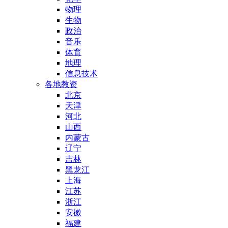
物理
生物
政治
音乐
体育
地理
信息技术
各地教资
北京
天津
河北
山西
内蒙古
辽宁
吉林
黑龙江
上海
江苏
浙江
安徽
福建