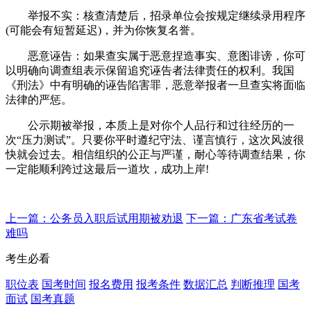
举报不实：核查清楚后，招录单位会按规定继续录用程序
(可能会有短暂延迟)，并为你恢复名誉。
恶意诬告：如果查实属于恶意捏造事实、意图诽谤，你可
以明确向调查组表示保留追究诬告者法律责任的权利。我国
《刑法》中有明确的诬告陷害罪，恶意举报者一旦查实将面临
法律的严惩。
公示期被举报，本质上是对你个人品行和过往经历的一
次“压力测试”。只要你平时遵纪守法、谨言慎行，这次风波很
快就会过去。相信组织的公正与严谨，耐心等待调查结果，你
一定能顺利跨过这最后一道坎，成功上岸!
上一篇：公务员入职后试用期被劝退
下一篇：广东省考试卷
难吗
考生必看
职位表
国考时间
报名费用
报考条件
数据汇总
判断推理
国考
面试
国考真题