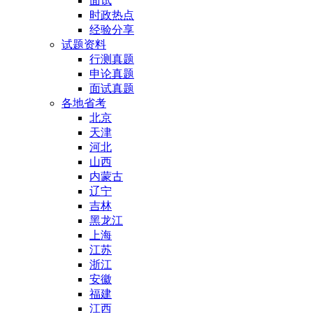
面试
时政热点
经验分享
试题资料
行测真题
申论真题
面试真题
各地省考
北京
天津
河北
山西
内蒙古
辽宁
吉林
黑龙江
上海
江苏
浙江
安徽
福建
江西