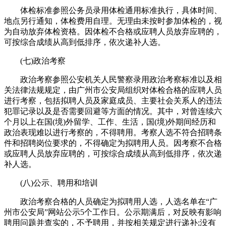
体检标准参照公务员录用体检通用标准执行，具体时间、
地点另行通知，体检费用自理。无理由未按时参加体检的，视
为自动放弃体检资格。因体检不合格或应聘人员放弃应聘的，
可按综合成绩从高到低排序，依次递补人选。
(七)政治考察
政治考察参照公安机关人民警察录用政治考察标准以及相
关法律法规规定，由广州市公安局组织对体检合格的应聘人员
进行考察，包括拟聘人员及家庭成员、主要社会关系人的违法
犯罪记录以及是否需要回避等方面的情况。其中，对曾连续六
个月以上在国(境)外留学、工作、生活，国(境)外期间经历和
政治表现难以进行考察的，不得聘用。考察人选不符合招聘条
件和招聘岗位要求的，不得确定为拟聘用人员。因考察不合格
或应聘人员放弃应聘的，可按综合成绩从高到低排序，依次递
补人选。
(八)公示、聘用和培训
政治考察合格的人员确定为拟聘用人选，人选名单在“广
州市公安局”网站公示5个工作日。公示期满后，对反映有影响
聘用问题并查实的，不予聘用，并按相关规定进行递补;没有