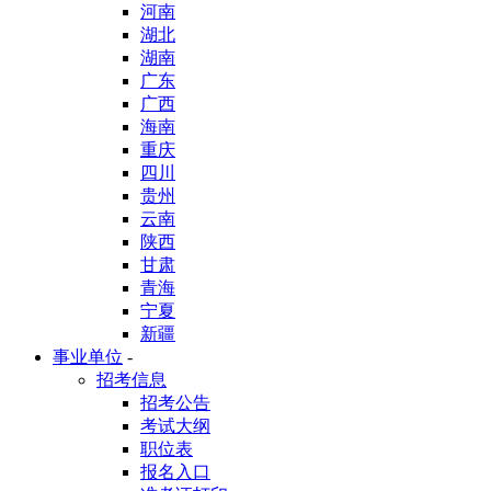
河南
湖北
湖南
广东
广西
海南
重庆
四川
贵州
云南
陕西
甘肃
青海
宁夏
新疆
事业单位
-
招考信息
招考公告
考试大纲
职位表
报名入口