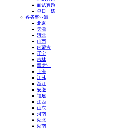
面试真题
每日一练
各省事业编
北京
天津
河北
山西
内蒙古
辽宁
吉林
黑龙江
上海
江苏
浙江
安徽
福建
江西
山东
河南
湖北
湖南