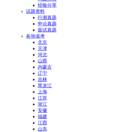
经验分享
试题资料
行测真题
申论真题
面试真题
各地省考
北京
天津
河北
山西
内蒙古
辽宁
吉林
黑龙江
上海
江苏
浙江
安徽
福建
江西
山东