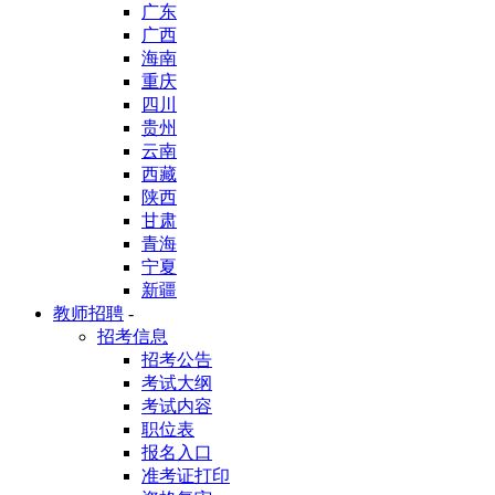
广东
广西
海南
重庆
四川
贵州
云南
西藏
陕西
甘肃
青海
宁夏
新疆
教师招聘
-
招考信息
招考公告
考试大纲
考试内容
职位表
报名入口
准考证打印