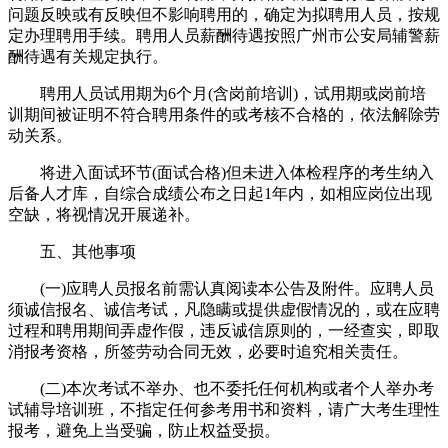
问题反映或有反映但不影响聘用的，确定为拟聘用人员，按规
定办理聘用手续。聘用人员薪酬待遇按照广州市公安局辅警薪
酬待遇有关规定执行。
聘用人员试用期为6个月(含岗前培训)，试用期或岗前培
训期间被证明不符合聘用条件的或考核不合格的，依法解除劳
动关系。
将进入面试环节(面试合格)但未进入体检程序的考生纳入
后备人才库，自综合成绩公布之日起1年内，如相应岗位出现
空缺，将视情况开展递补。
五、其他事项
(一)应聘人员报名前需认真阅读本公告及附件。应聘人员
须诚信报名、诚信考试，凡隐瞒或提供虚假情况的，或在应聘
过程和聘用期间弄虚作假，违反诚信原则的，一经查实，即取
消报考资格，所签劳动合同无效，必要时追究相关责任。
(二)本次考试不举办、也不委托任何机构或者个人举办考
试辅导培训班，不指定任何参考用书和资料，请广大考生理性
报考，避免上当受骗，防止权益受损。