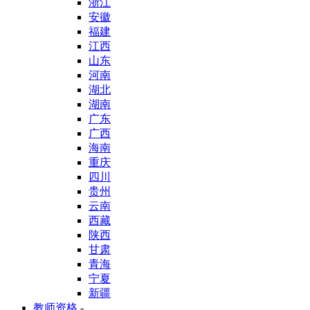
浙江
安徽
福建
江西
山东
河南
湖北
湖南
广东
广西
海南
重庆
四川
贵州
云南
西藏
陕西
甘肃
青海
宁夏
新疆
教师资格
-