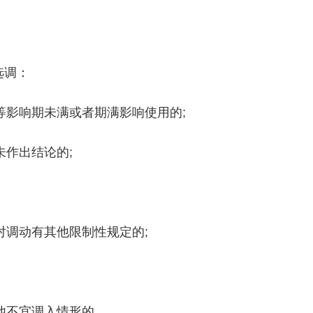
选调：
等影响期未满或者期满影响使用的;
未作出结论的;
对调动有其他限制性规定的;
他不宜调入情形的。