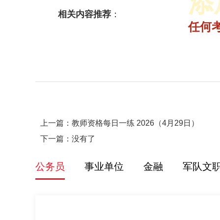
添
相关内容推荐
：
2025省面多师领学理论决胜课
2025年省联考成绩入口|查询时间汇总
2025年各省公务员1元面试礼包
2026省考笔试悦享伴学班【含图书】
任何
上一篇：
教师资格每日一练 2026（4月29日）
下一篇：没有了
公务员
事业单位
金融
军队文