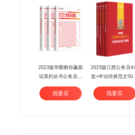
2023版华图教你赢面
2023版江西公务员4
试系列丛书公务员面
套+申论经典范文50
试华图专家详解1000
+行测高频考点 6本
我要买
我要买
题（3本套）