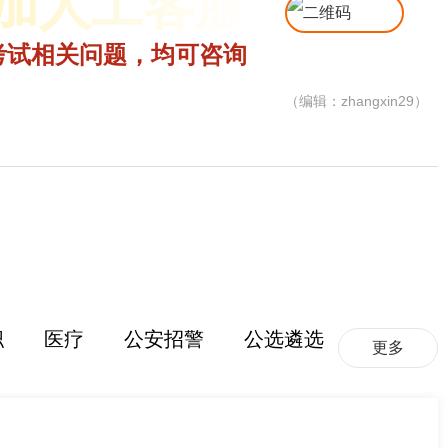
加人工客服
考试相关问题，均可咨询
（编辑：zhangxin29）
职
医疗
公安招警
公选遴选
更多