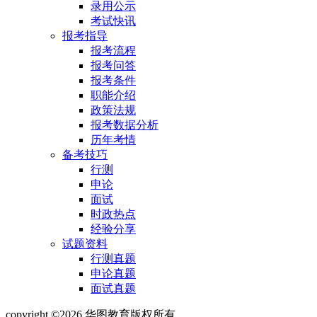
录用公示
考试快讯
报考指导
报考流程
报考问答
报考条件
职能介绍
政策法规
报考数据分析
历年考情
备考技巧
行测
申论
面试
时政热点
经验分享
试题资料
行测真题
申论真题
面试真题
copyright ©2026 华图教育版权所有