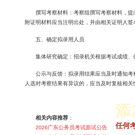
撰写考察材料：考察组撰写考察材料，提
附证明材料应当注明出处，并由相关证明人签
五、确定拟录用人员
集体研究确定：招录机关根据考试成绩、
公示与反馈：拟录用结果应当及时通知考
人选对考察结果有异议的，应当及时复核相关
添
相关内容推荐
：
2025省面多师领学理论决胜课
2025年省联考成绩入口|查询时间汇总
2025年各省公务员1元面试礼包
2026省考笔试悦享伴学班【含图书】
任何
2026广东公务员考试面试公告