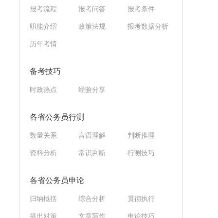
报考流程
报考问答
报考条件
职能介绍
政策法规
报考数据分析
历年考情
备考技巧
时政热点
经验分享
各省公务员行测
数量关系
言语理解
判断推理
资料分析
常识判断
行测技巧
各省公务员申论
归纳概括
综合分析
贯彻执行
提出对策
文章写作
申论技巧