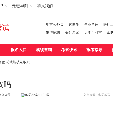
P
走进华图
加入我们
地方公务员
选调生
事业单位
医疗
考试
银行招聘
会计考试
大学生村官
军
报名入口
成绩查询
考试快讯
报考指导
进了面试就能被录取吗
取吗
文章来源：华图教育