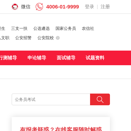
4006-01-9999
微信
登录
|
注册
卫生
三支一扶
公选遴选
国家公务员
农信社
队文职
公安招警
公安院校
行测辅导
申论辅导
面试辅导
试题资料
有报考疑惑？在线客服随时解惑