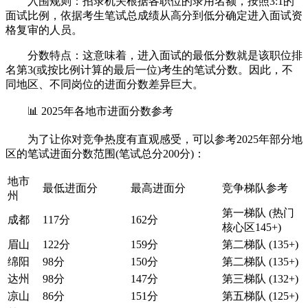
入围规则：招录机关根据各职位的录用名额，按照3:1的
面试比例，依据考生笔试总成绩从高分到低分确定进入面试资
格复审的人员。
分数特点：这意味着，进入面试的最低分数就是该职位排
名第3(或按比例计算的最后一位)考生的笔试分数。因此，不
同地区、不同岗位的进面分数差异巨大。
📊 2025年各地市进面分数参考
为了让你对竞争热度有直观感受，可以参考2025年部分地
区的笔试进面分数范围(笔试总分200分)：
地市
最低进面分
最高进面分
竞争梯队参考
州
第一梯队 (热门
成都
117分
162分
核心区145+)
眉山
122分
159分
第二梯队 (135+)
绵阳
98分
150分
第二梯队 (135+)
达州
98分
147分
第三梯队 (132+)
凉山
86分
151分
第五梯队 (125+)